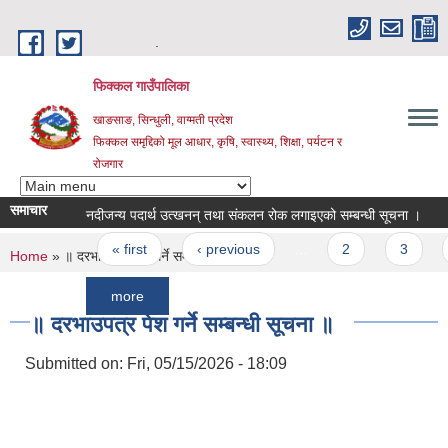
Skip to main content
.
फिक्कल गाउँपालिका
खाङसाङ, सिन्धुली, वाग्मती प्रदेश
फिक्कल समृद्दिको मूल आधार, कृषि, स्वास्थ्य, शिक्षा, पर्यटन र
रोजगार
समाचार
नदीजन्य पदार्थ उत्खनन् तथा संकलन रोक लगाइएको सम्बन्धी सूचना ।
स्वीकृ
Pages
« first
‹ previous
…
2
3
4
You are here
Home
» ॥ दरभाउपत्र पेश गर्ने सम्बन्धी सूचना ॥
more
॥ दरभाउपत्र पेश गर्ने सम्बन्धी सूचना ॥
Submitted on:
Fri, 05/15/2026 - 18:09