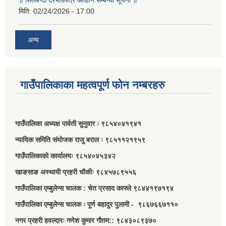
॥ सिलबन्दी दरभाउपत्र आव्हान सम्बन्धी सूचना ॥
मिति:
02/24/2026 - 17:00
अन्य
गाउँपालिकाका महत्वपूर्ण फोन नम्बरहरु
गाउँपालिका अध्यक्ष पार्वती सुनुवार ः ९८५४०४१९४१
न्यायिक समिति संयोजक राजु बराल ः ९८५११२१९५९
गाउँपालिकाको कार्यालयः ९८५४०४५३४२
खाङसाङ अस्थायी प्रहरी चौकीः ९८४५७८९५५६
गाउँपालिका एम्बुलेन्स चालक : चेत प्रसाद काफ्ले ९८४४१९७१९४
गाउँपालिका एम्बुलेन्स चालक ः पूर्ण बहादुर पुलामी - ९८६७६६७११०
नगर प्रहरी हवल्दारः गणेश कुमार गौतम:: ९८४३०८९३७०