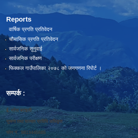
Reports
वार्षिक प्रगति प्रतिवेदन
चौमासिक प्रगति प्रतिवेदन
सार्वजनिक सुनुवाई
सार्वजनिक परीक्षण
फिक्कल गाउँपालिका २०७८ को जनगणना रिपोर्ट ।
सम्पर्क :
ई. नरेश बराइली
सुचना तथा सञ्‍चार प्रविधि अधिकृत
फोन नं. 9813445685