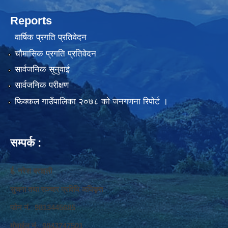
Reports
वार्षिक प्रगति प्रतिवेदन
चौमासिक प्रगति प्रतिवेदन
सार्वजनिक सुनुवाई
सार्वजनिक परीक्षण
फिक्कल गाउँपालिका २०७८ को जनगणना रिपोर्ट ।
सम्पर्क :
ई. नरेश बराइली
सुचना तथा सञ्‍चार प्रविधि अधिकृत
फोन नं. 9813445685
मोवाईल नं. 9843747501