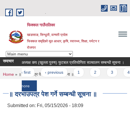
Skip to main content
.
फिक्कल गाउँपालिका
खाङसाङ, सिन्धुली, वाग्मती प्रदेश
फिक्कल समृद्दिको मूल आधार, कृषि, स्वास्थ्य, शिक्षा, पर्यटन र
रोजगार
समाचार
तेस्रो अध्यक्ष कप (खुल्ला पुरुष) फुटबल प्रतियोगिता सञ्चालन सम्बन्धी सूचना ।
॥ हक
Pages
« first
‹ previous
1
2
3
4
5
You are here
Home
» ॥ दरभाउपत्र पेश गर्ने सम्बन्धी सूचना ॥
more
॥ दरभाउपत्र पेश गर्ने सम्बन्धी सूचना ॥
Submitted on:
Fri, 05/15/2026 - 18:09