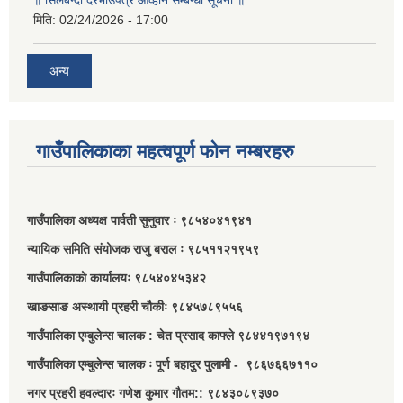
॥ सिलबन्दी दरभाउपत्र आव्हान सम्बन्धी सूचना ॥
मिति:
02/24/2026 - 17:00
अन्य
गाउँपालिकाका महत्वपूर्ण फोन नम्बरहरु
गाउँपालिका अध्यक्ष पार्वती सुनुवार ः ९८५४०४१९४१
न्यायिक समिति संयोजक राजु बराल ः ९८५११२१९५९
गाउँपालिकाको कार्यालयः ९८५४०४५३४२
खाङसाङ अस्थायी प्रहरी चौकीः ९८४५७८९५५६
गाउँपालिका एम्बुलेन्स चालक : चेत प्रसाद काफ्ले ९८४४१९७१९४
गाउँपालिका एम्बुलेन्स चालक ः पूर्ण बहादुर पुलामी - ९८६७६६७११०
नगर प्रहरी हवल्दारः गणेश कुमार गौतम:: ९८४३०८९३७०