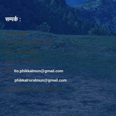
सम्पर्क :
ई. नरेश बराइली
सुचना तथा सञ्‍चार प्रविधि अधिकृत
फोन नं. 9813445685
मोवाईल नं. 9843747501
ईमेलः
ito.phikkalmun@gmail.com
phikkalruralmun@gmail.com
अडियो नोटिस वोर्डः 1610047692026