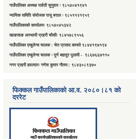
गाउँपालिका अध्यक्ष पार्वती सुनुवार ः ९८५४०४१९४१
न्यायिक समिति संयोजक राजु बराल ः ९८५११२१९५९
गाउँपालिकाको कार्यालयः ९८५४०४५३४२
खाङसाङ अस्थायी प्रहरी चौकीः ९८४५७८९५५६
गाउँपालिका एम्बुलेन्स चालक : चेत प्रसाद काफ्ले ९८४४१९७१९४
गाउँपालिका एम्बुलेन्स चालक ः पूर्ण बहादुर पुलामी - ९८६७६६७११०
नगर प्रहरी हवल्दारः गणेश कुमार गौतम:: ९८४३०८९३७०
फिक्कल गाउँपालिकाको आ.व. २०८०।८१ को
दररेट