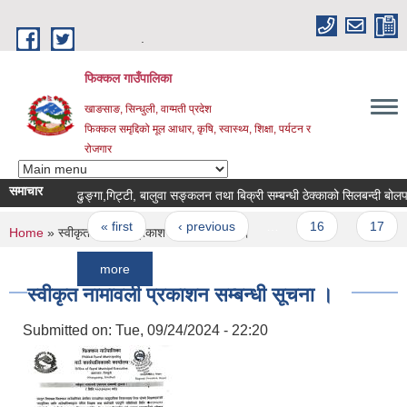
Skip to main content
.
फिक्कल गाउँपालिका
खाङसाङ, सिन्धुली, वाग्मती प्रदेश
फिक्कल समृद्दिको मूल आधार, कृषि, स्वास्थ्य, शिक्षा, पर्यटन र
रोजगार
समाचार
ढुङ्गा,गिट्टी, बालुवा सङ्कलन तथा बिक्री सम्बन्धी ठेक्काको सिलबन्दी बोलपत्र आह्व
Pages
« first
‹ previous
…
16
17
18
You are here
Home
» स्वीकृत नामावली प्रकाशन सम्बन्धी सूचना ।
more
स्वीकृत नामावली प्रकाशन सम्बन्धी सूचना ।
Submitted on:
Tue, 09/24/2024 - 22:20