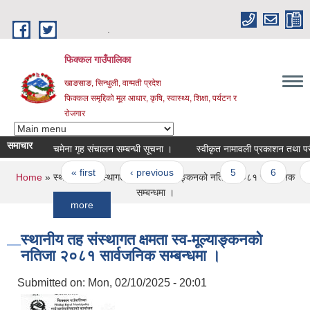
Skip to main content
.
फिक्कल गाउँपालिका
खाङसाङ, सिन्धुली, वाग्मती प्रदेश
फिक्कल समृद्दिको मूल आधार, कृषि, स्वास्थ्य, शिक्षा, पर्यटन र
रोजगार
समाचार
चमेना गृह संचालन सम्बन्धी सूचना ।
स्वीकृत नामावली प्रकाशन तथा परीक्षा कार्
Pages
« first
‹ previous
…
5
6
7
You are here
Home
» स्थानीय तह संस्थागत क्षमता स्व-मूल्याङ्कनको नतिजा २०८१ सार्वजनिक
सम्बन्धमा ।
more
स्थानीय तह संस्थागत क्षमता स्व-मूल्याङ्कनको
नतिजा २०८१ सार्वजनिक सम्बन्धमा ।
Submitted on:
Mon, 02/10/2025 - 20:01