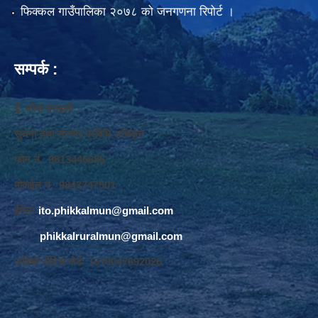
फिक्कल गाउँपालिका २०७८ को जनगणना रिपोर्ट ।
सम्पर्क :
ई. नरेश बराइली
सुचना तथा सञ्‍चार प्रविधि अधिकृत
फोन नं. 9813445685
मोवाईल नं. 9843747501
ईमेलः
ito.phikkalmun@gmail.com
phikkalruralmun@gmail.com
अडियो नोटिस वोर्डः 1610047692026