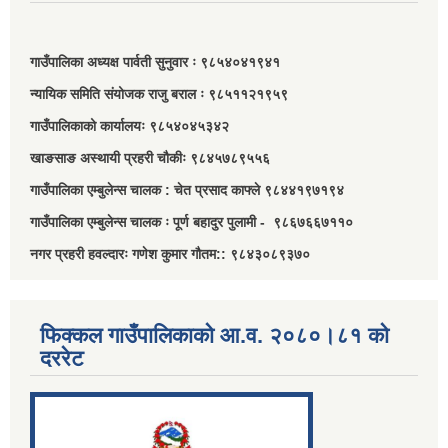
गाउँपालिका अध्यक्ष पार्वती सुनुवार ः ९८५४०४१९४१
न्यायिक समिति संयोजक राजु बराल ः ९८५११२१९५९
गाउँपालिकाको कार्यालयः ९८५४०४५३४२
खाङसाङ अस्थायी प्रहरी चौकीः ९८४५७८९५५६
गाउँपालिका एम्बुलेन्स चालक : चेत प्रसाद काफ्ले ९८४४१९७१९४
गाउँपालिका एम्बुलेन्स चालक ः पूर्ण बहादुर पुलामी - ९८६७६६७११०
नगर प्रहरी हवल्दारः गणेश कुमार गौतम:: ९८४३०८९३७०
फिक्कल गाउँपालिकाको आ.व. २०८०।८१ को
दररेट