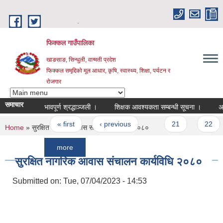
Skip to main content
.
फिक्कल गाउँपालिका
खाङसाङ, सिन्धुली, वाग्मती प्रदेश
फिक्कल समृद्दिको मूल आधार, कृषि, स्वास्थ्य, शिक्षा, पर्यटन र
रोजगार
समाचार
भावपूर्ण श्रद्धाञ्जली ।
शिक्षक आवश्यकता सम्बन्धी सूचना ।
अन्तिम नत
Pages
« first
‹ previous
…
21
22
2
You are here
Home
» सुरक्षित नागरिक आवास संचालन कार्यविधि २०८०
more
सुरक्षित नागरिक आवास संचालन कार्यविधि २०८०
Submitted on:
Tue, 07/04/2023 - 14:53