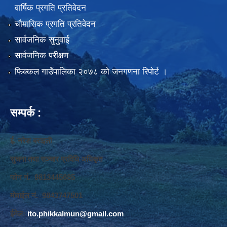
वार्षिक प्रगति प्रतिवेदन
चौमासिक प्रगति प्रतिवेदन
सार्वजनिक सुनुवाई
सार्वजनिक परीक्षण
फिक्कल गाउँपालिका २०७८ को जनगणना रिपोर्ट ।
सम्पर्क :
ई. नरेश बराइली
सुचना तथा सञ्‍चार प्रविधि अधिकृत
फोन नं. 9813445685
मोवाईल नं. 9843747501
ईमेलः
ito.phikkalmun@gmail.com