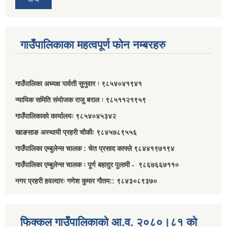
गाउँपालिकाका महत्वपूर्ण फोन नम्बरहरु
गाउँपालिका अध्यक्ष पार्वती सुनुवार ः ९८५४०४१९४१
न्यायिक समिति संयोजक राजु बराल ः ९८५११२१९५९
गाउँपालिकाको कार्यालयः ९८५४०४५३४२
खाङसाङ अस्थायी प्रहरी चौकीः ९८४५७८९५५६
गाउँपालिका एम्बुलेन्स चालक : चेत प्रसाद काफ्ले ९८४४१९७१९४
गाउँपालिका एम्बुलेन्स चालक ः पूर्ण बहादुर पुलामी - ९८६७६६७११०
नगर प्रहरी हवल्दारः गणेश कुमार गौतम:: ९८४३०८९३७०
फिक्कल गाउँपालिकाको आ.व. २०८०।८१ को