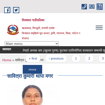
Skip to main content
.
फिक्कल गाउँपालिका
खाङसाङ, सिन्धुली, वाग्मती प्रदेश
फिक्कल समृद्दिको मूल आधार, कृषि, स्वास्थ्य, शिक्षा, पर्यटन र
रोजगार
समाचार
तेस्रो अध्यक्ष कप (खुल्ला पुरुष) फुटबल प्रतियोगिता सञ्चालन सम्बन्धी सूचना ।
Pages
« first
‹ previous
1
2
3
You are here
Home
» सावित्रा कुमारी थापा मगर
more
सावित्रा कुमारी थापा मगर