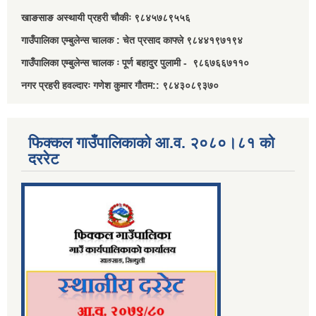
खाङसाङ अस्थायी प्रहरी चौकीः ९८४५७८९५५६
गाउँपालिका एम्बुलेन्स चालक : चेत प्रसाद काफ्ले ९८४४१९७१९४
गाउँपालिका एम्बुलेन्स चालक ः पूर्ण बहादुर पुलामी - ९८६७६६७११०
नगर प्रहरी हवल्दारः गणेश कुमार गौतम:: ९८४३०८९३७०
फिक्कल गाउँपालिकाको आ.व. २०८०।८१ को
दररेट