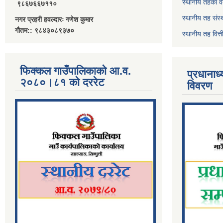
स्थानीय तहका व
९८६७६६७११०
स्थानीय तह संस्
नगर प्रहरी हवल्दारः गणेश कुमार
गौतम:: ९८४३०८९३७०
स्थानीय तह वित
फिक्कल गाउँपालिकाको आ.व.
प्रधानाध
२०८०।८१ को दररेट
विवरण