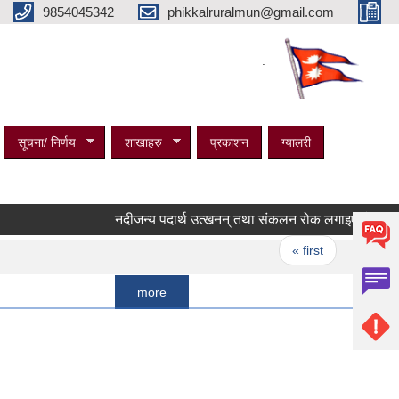
9854045342
phikkalruralmun@gmail.com
.
सूचना/ निर्णय
शाखाहरु
प्रकाशन
ग्यालरी
नदीजन्य पदार्थ उत्खनन् तथा संकलन रोक लगाइएको सम्बन्धी सू
Pages
« first
‹ previous
more