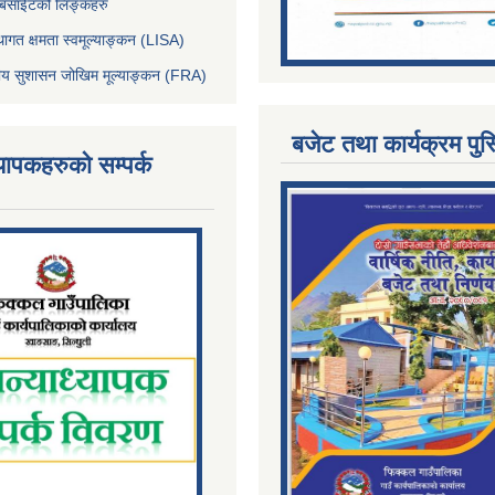
ेबसाईटको लिङ्कहरु
थागत क्षमता स्वमूल्याङ्कन (LISA)
्तीय सुशासन जोखिम मूल्याङ्कन (FRA)
बजेट तथा कार्यक्रम पुस
्यापकहरुको सम्पर्क