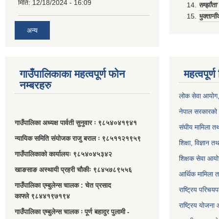
मिति:
12/18/2024 - 16:09
सम्झौत
भुक्तानी
अन्य
गाउँपालिकाका महत्वपूर्ण फोन
महत्वपूर्
नम्बरहरु
लोक सेवा आयोग
नेपाल सरकारको 
गाउँपालिका अध्यक्ष पार्वती सुनुवार ः ९८५४०४१९४१
संघीय मामिला तथ
न्यायिक समिति संयोजक राजु बराल ः ९८५११२१९५९
शिक्षा, विज्ञान त
गाउँपालिकाको कार्यालयः ९८५४०४५३४२
शिक्षक सेवा आय
खाङसाङ अस्थायी प्रहरी चौकीः ९८४५७८९५५६
आर्थिक मामिला त
गाउँपालिका एम्बुलेन्स चालक : चेत प्रसाद
राष्ट्रिय परिचय
काफ्ले ९८४४१९७१९४
राष्ट्रिय योजना
गाउँपालिका एम्बुलेन्स चालक ः पूर्ण बहादुर पुलामी -