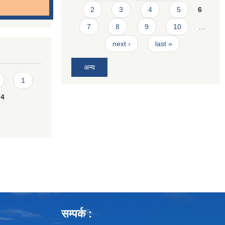
2
3
4
5
6
7
8
9
10
…
next ›
last »
अन्य
1
4
सम्पर्क :