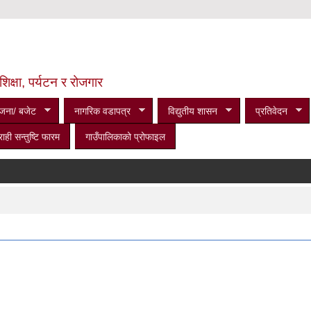
शिक्षा, पर्यटन र रोजगार
जना/ बजेट
नागरिक वडापत्र
विद्युतीय शासन
प्रतिवेदन
राही सन्तुष्टि फारम
गाउँपालिकाको प्रोफाइल