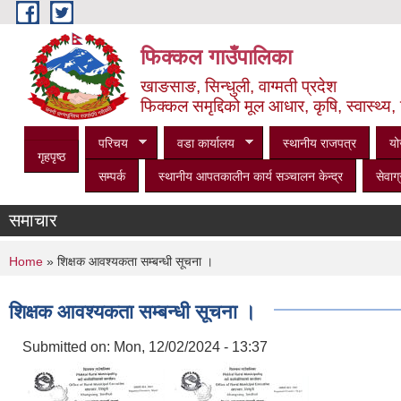
Skip to main content
फिक्कल गाउँपालिका
खाङसाङ, सिन्धुली, वाग्मती प्रदेश
फिक्कल समृद्दिको मूल आधार, कृषि, स्वास्थ्य, 
परिचय
वडा कार्यालय
स्थानीय राजपत्र
यो
गृहपृष्ठ
सम्पर्क
स्थानीय आपतकालीन कार्य सञ्‍चालन केन्द्र
सेवाग्
समाचार
You are here
Home
» शिक्षक आवश्यकता सम्बन्धी सूचना ।
शिक्षक आवश्यकता सम्बन्धी सूचना ।
Submitted on:
Mon, 12/02/2024 - 13:37