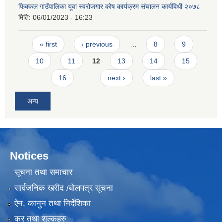
फिक्कल गाउँपालिका यूवा स्वरोजगार कोष कार्यक्रम संचालन कार्यविधी २०७८
मिति:
06/01/2023 - 16:23
Pages
« first
‹ previous
…
8
9
10
11
12
13
14
15
16
…
next ›
last »
अन्य
Notices
सूचना तथा समाचार
सार्वजनिक खरीद /बोलपत्र सूचना
ऐन, कानुन तथा निर्देशिका
कर तथा शुल्कहरु