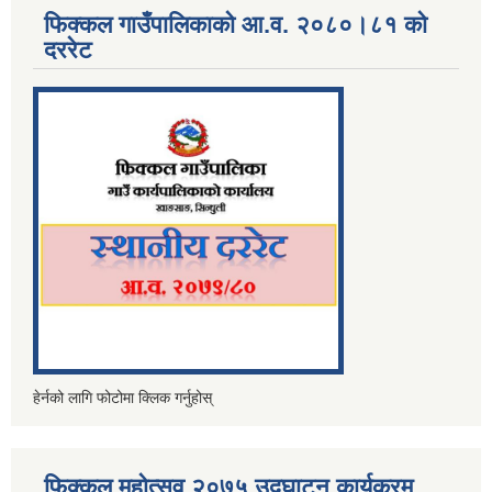
फिक्कल गाउँपालिकाको आ.व. २०८०।८१ को
दररेट
हेर्नको लागि फोटोमा क्लिक गर्नुहोस्
फिक्कल महोत्सव २०७५ उद्घाटन कार्यक्रम