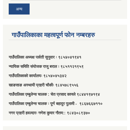
अन्य
गाउँपालिकाका महत्वपूर्ण फोन नम्बरहरु
गाउँपालिका अध्यक्ष पार्वती सुनुवार ः ९८५४०४१९४१
न्यायिक समिति संयोजक राजु बराल ः ९८५११२१९५९
गाउँपालिकाको कार्यालयः ९८५४०४५३४२
खाङसाङ अस्थायी प्रहरी चौकीः ९८४५७८९५५६
गाउँपालिका एम्बुलेन्स चालक : चेत प्रसाद काफ्ले ९८४४१९७१९४
गाउँपालिका एम्बुलेन्स चालक ः पूर्ण बहादुर पुलामी - ९८६७६६७११०
नगर प्रहरी हवल्दारः गणेश कुमार गौतम:: ९८४३०८९३७०