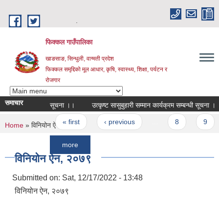
Skip to main content
.
फिक्कल गाउँपालिका
खाङसाङ, सिन्धुली, वाग्मती प्रदेश
फिक्कल समृद्दिको मूल आधार, कृषि, स्वास्थ्य, शिक्षा, पर्यटन र
रोजगार
समाचार
सूचना ।।
उत्कृष्ट सासुबुहारी सम्मान कार्यक्रम सम्बन्धी सूचना ।
सा
Pages
« first
‹ previous
…
8
9
10
You are here
Home
» विनियोन ऐन, २०७९
more
विनियोन ऐन, २०७९
Submitted on:
Sat, 12/17/2022 - 13:48
विनियोन ऐन, २०७९