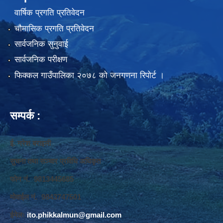
वार्षिक प्रगति प्रतिवेदन
चौमासिक प्रगति प्रतिवेदन
सार्वजनिक सुनुवाई
सार्वजनिक परीक्षण
फिक्कल गाउँपालिका २०७८ को जनगणना रिपोर्ट ।
सम्पर्क :
ई. नरेश बराइली
सुचना तथा सञ्‍चार प्रविधि अधिकृत
फोन नं. 9813445685
मोवाईल नं. 9843747501
ईमेलः
ito.phikkalmun@gmail.com