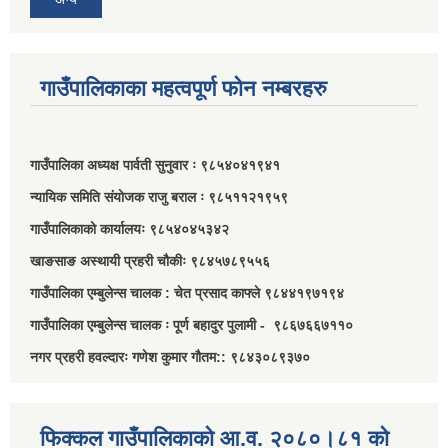
गाउँपालिकाका महत्वपूर्ण फोन नम्बरहरु
गाउँपालिका अध्यक्ष पार्वती सुनुवार ः ९८५४०४१९४१
न्यायिक समिति संयोजक राजु बराल ः ९८५११२१९५९
गाउँपालिकाको कार्यालयः ९८५४०४५३४२
खाङसाङ अस्थायी प्रहरी चौकीः ९८४५७८९५५६
गाउँपालिका एम्बुलेन्स चालक : चेत प्रसाद काफ्ले ९८४४१९७१९४
गाउँपालिका एम्बुलेन्स चालक ः पूर्ण बहादुर पुलामी - ९८६७६६७११०
नगर प्रहरी हवल्दारः गणेश कुमार गौतम:: ९८४३०८९३७०
फिक्कल गाउँपालिकाको आ.व. २०८०।८१ को