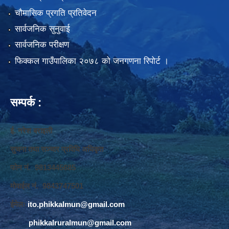
चौमासिक प्रगति प्रतिवेदन
सार्वजनिक सुनुवाई
सार्वजनिक परीक्षण
फिक्कल गाउँपालिका २०७८ को जनगणना रिपोर्ट ।
सम्पर्क :
ई. नरेश बराइली
सुचना तथा सञ्‍चार प्रविधि अधिकृत
फोन नं. 9813445685
मोवाईल नं. 9843747501
ईमेलः
ito.phikkalmun@gmail.com
phikkalruralmun@gmail.com