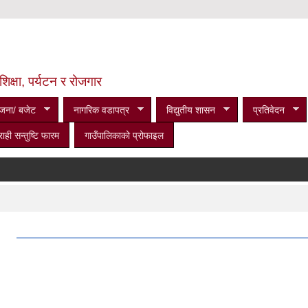
शिक्षा, पर्यटन र रोजगार
जना/ बजेट
नागरिक वडापत्र
विद्युतीय शासन
प्रतिवेदन
राही सन्तुष्टि फारम
गाउँपालिकाको प्रोफाइल
।