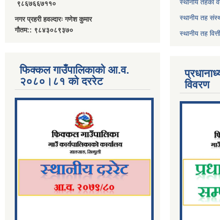
स्थानीय तहका व
९८६७६६७११०
स्थानीय तह संस्
नगर प्रहरी हवल्दारः गणेश कुमार
गौतम:: ९८४३०८९३७०
स्थानीय तह वित
फिक्कल गाउँपालिकाको आ.व.
प्रधानाध
२०८०।८१ को दररेट
विवरण