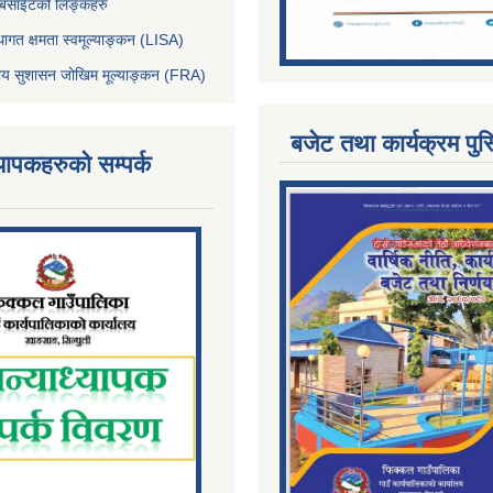
ेबसाईटको लिङ्कहरु
थागत क्षमता स्वमूल्याङ्कन (LISA)
्तीय सुशासन जोखिम मूल्याङ्कन (FRA)
बजेट तथा कार्यक्रम पुस
्यापकहरुको सम्पर्क