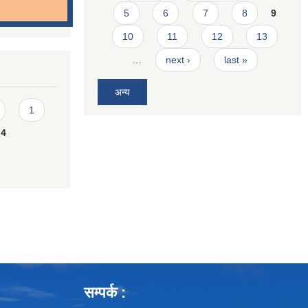
5
6
7
8
9
10
11
12
13
…
next ›
last »
अन्य
1
4
सम्पर्क :