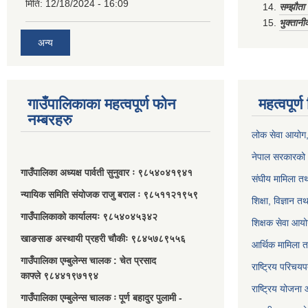
मिति:
12/18/2024 - 16:09
सम्झौत
भुक्तानी
अन्य
गाउँपालिकाका महत्वपूर्ण फोन
महत्वपूर्
नम्बरहरु
लोक सेवा आयोग
नेपाल सरकारको 
गाउँपालिका अध्यक्ष पार्वती सुनुवार ः ९८५४०४१९४१
संघीय मामिला तथ
न्यायिक समिति संयोजक राजु बराल ः ९८५११२१९५९
शिक्षा, विज्ञान त
गाउँपालिकाको कार्यालयः ९८५४०४५३४२
शिक्षक सेवा आय
खाङसाङ अस्थायी प्रहरी चौकीः ९८४५७८९५५६
आर्थिक मामिला त
गाउँपालिका एम्बुलेन्स चालक : चेत प्रसाद
राष्ट्रिय परिचय
काफ्ले ९८४४१९७१९४
राष्ट्रिय योजना
गाउँपालिका एम्बुलेन्स चालक ः पूर्ण बहादुर पुलामी -