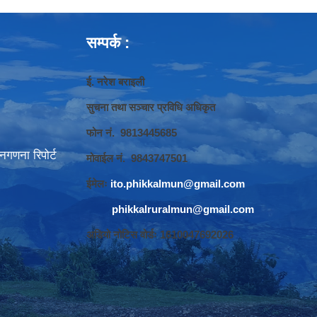
सम्पर्क :
ई. नरेश बराइली
सुचना तथा सञ्‍चार प्रविधि अधिकृत
फोन नं. 9813445685
गणना रिपोर्ट
मोवाईल नं. 9843747501
ईमेलः
ito.phikkalmun@gmail.com
phikkalruralmun@gmail.com
अडियो नोटिस वोर्डः 1610047692026