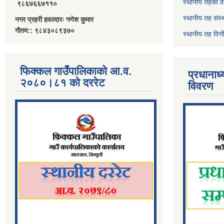
स्थानीय तहका व
९८६७६६७११०
स्थानीय तह संस्
नगर प्रहरी हवल्दारः गणेश कुमार
गौतम:: ९८४३०८९३७०
स्थानीय तह वित
फिक्कल गाउँपालिकाको आ.व.
प्रधानाध
२०८०।८१ को दररेट
विवरण