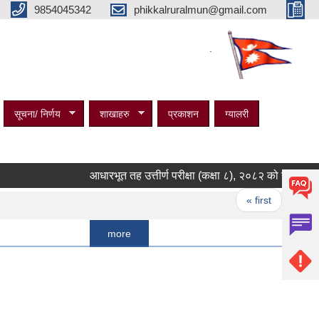
9854045342
phikkalruralmun@gmail.com
.
सूचना/ निर्णय
शाखाहरु
प्रकाशन
ग्यालरी
आधारभूत तह उत्तीर्ण परीक्षा (कक्षा ८), २०८२ को नतिजा प्रकाशन 
Pages
« first
‹ previous
more