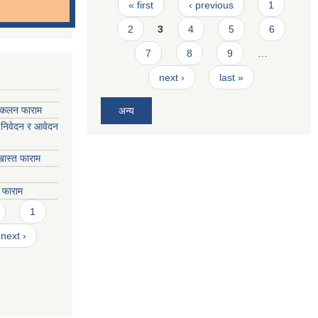
Pages
« first
‹ previous
1
2
3
4
5
6
7
8
9
…
next ›
last »
संकलन फाराम
अन्य
 निवेदन र आवेदन
ास्त फाराम
े फाराम
1
next ›