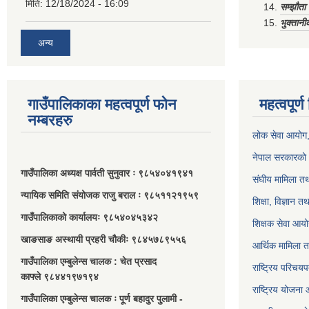
मिति:
12/18/2024 - 16:09
सम्झौत
भुक्तानी
अन्य
गाउँपालिकाका महत्वपूर्ण फोन
महत्वपूर्
नम्बरहरु
लोक सेवा आयोग
नेपाल सरकारको 
गाउँपालिका अध्यक्ष पार्वती सुनुवार ः ९८५४०४१९४१
संघीय मामिला तथ
न्यायिक समिति संयोजक राजु बराल ः ९८५११२१९५९
शिक्षा, विज्ञान त
गाउँपालिकाको कार्यालयः ९८५४०४५३४२
शिक्षक सेवा आय
खाङसाङ अस्थायी प्रहरी चौकीः ९८४५७८९५५६
आर्थिक मामिला त
गाउँपालिका एम्बुलेन्स चालक : चेत प्रसाद
राष्ट्रिय परिचय
काफ्ले ९८४४१९७१९४
राष्ट्रिय योजना
गाउँपालिका एम्बुलेन्स चालक ः पूर्ण बहादुर पुलामी -