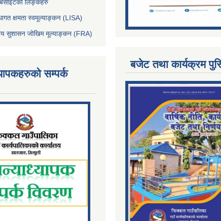
ेबसाईटको लिङ्कहरु
थागत क्षमता स्वमूल्याङ्कन (LISA)
्तीय सुशासन जोखिम मूल्याङ्कन (FRA)
बजेट तथा कार्यक्रम पुस
्यापकहरुको सम्पर्क