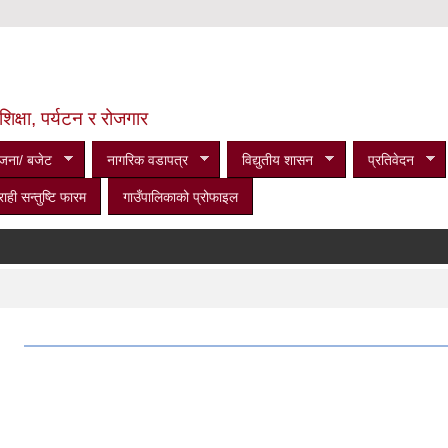
शिक्षा, पर्यटन र रोजगार
जना/ बजेट
नागरिक वडापत्र
विद्युतीय शासन
प्रतिवेदन
राही सन्तुष्टि फारम
गाउँपालिकाको प्रोफाइल
।