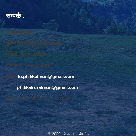
सम्पर्क :
ई. नरेश बराइली
सुचना तथा सञ्‍चार प्रविधि अधिकृत
फोन नं. 9813445685
मोवाईल नं. 9843747501
ईमेलः
ito.phikkalmun@gmail.com
phikkalruralmun@gmail.com
अडियो नोटिस वोर्डः 1610047692026
© 2026 फिक्कल गाउँपालिका