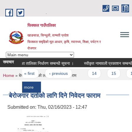
Skip to main content
.
फिक्कल गाउँपालिका
खाङसाङ, सिन्धुली, वाग्मती प्रदेश
फिक्कल समृद्दिको मूल आधार, कृषि, स्वास्थ्य, शिक्षा, पर्यटन र
रोजगार
समाचार
परीक्षा तालिका निर्धारण सम्बन्धी सूचना ‌।
स्वीकृत नामावली प्रकाशन सम्बन्धी सूचना
Pages
« first
‹ previous
…
14
15
16
You are here
Home
» बेरोजगार दर्ताको लागि दिने निवेदन फाराम
more
बेरोजगार दर्ताको लागि दिने निवेदन फाराम
Submitted on:
Thu, 02/16/2023 - 12:47