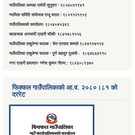
गाउँपालिका अध्यक्ष पार्वती सुनुवार ः ९८५४०४१९४१
न्यायिक समिति संयोजक राजु बराल ः ९८५११२१९५९
गाउँपालिकाको कार्यालयः ९८५४०४५३४२
खाङसाङ अस्थायी प्रहरी चौकीः ९८४५७८९५५६
गाउँपालिका एम्बुलेन्स चालक : चेत प्रसाद काफ्ले ९८४४१९७१९४
गाउँपालिका एम्बुलेन्स चालक ः पूर्ण बहादुर पुलामी - ९८६७६६७११०
नगर प्रहरी हवल्दारः गणेश कुमार गौतम:: ९८४३०८९३७०
फिक्कल गाउँपालिकाको आ.व. २०८०।८१ को
दररेट