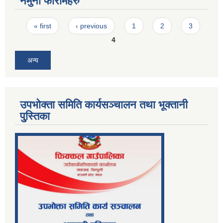
नमुना फारामहरु
Pages
« first
‹ previous
1
2
3
4
अन्य
उपभोक्ता समिति कार्यसञ्चालन तथा भूक्तानी
पु्स्तिका