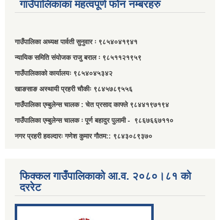
गाउँपालिकाका महत्वपूर्ण फोन नम्बरहरु
गाउँपालिका अध्यक्ष पार्वती सुनुवार ः ९८५४०४१९४१
न्यायिक समिति संयोजक राजु बराल ः ९८५११२१९५९
गाउँपालिकाको कार्यालयः ९८५४०४५३४२
खाङसाङ अस्थायी प्रहरी चौकीः ९८४५७८९५५६
गाउँपालिका एम्बुलेन्स चालक : चेत प्रसाद काफ्ले ९८४४१९७१९४
गाउँपालिका एम्बुलेन्स चालक ः पूर्ण बहादुर पुलामी - ९८६७६६७११०
नगर प्रहरी हवल्दारः गणेश कुमार गौतम:: ९८४३०८९३७०
फिक्कल गाउँपालिकाको आ.व. २०८०।८१ को
दररेट