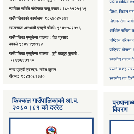
संघीय मामिला तथ
न्यायिक समिति संयोजक राजु बराल ः ९८५११२१९५९
शिक्षा, विज्ञान त
गाउँपालिकाको कार्यालयः ९८५४०४५३४२
शिक्षक सेवा आय
खाङसाङ अस्थायी प्रहरी चौकीः ९८४५७८९५५६
आर्थिक मामिला त
गाउँपालिका एम्बुलेन्स चालक : चेत प्रसाद
राष्ट्रिय परिचय
काफ्ले ९८४४१९७१९४
राष्ट्रिय योजना
गाउँपालिका एम्बुलेन्स चालक ः पूर्ण बहादुर पुलामी -
स्थानीय तहका व
९८६७६६७११०
स्थानीय तह संस्
नगर प्रहरी हवल्दारः गणेश कुमार
गौतम:: ९८४३०८९३७०
स्थानीय तह वित
फिक्कल गाउँपालिकाको आ.व.
प्रधानाध
२०८०।८१ को दररेट
विवरण