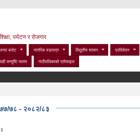
शिक्षा, पर्यटन र रोजगार
जना/ बजेट
नागरिक वडापत्र
विद्युतीय शासन
प्रतिवेदन
राही सन्तुष्टि फारम
गाउँपालिकाको प्रोफाइल
०७७/७८ - २०८२/८३
८३