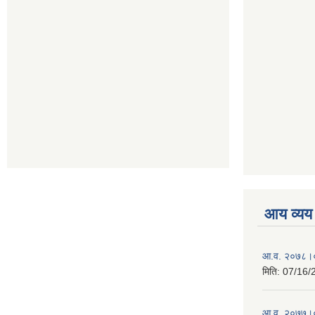
आय व्यय
आ.व. २०७८।०
मिति:
07/16/
आ.व. २०७७।०