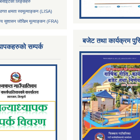
ेबसाईटको लिङ्कहरु
थागत क्षमता स्वमूल्याङ्कन (LISA)
्तीय सुशासन जोखिम मूल्याङ्कन (FRA)
बजेट तथा कार्यक्रम पुस
्यापकहरुको सम्पर्क