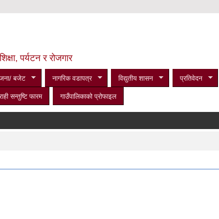
शिक्षा, पर्यटन र रोजगार
जना/ बजेट
नागरिक वडापत्र
विद्युतीय शासन
प्रतिवेदन
राही सन्तुष्टि फारम
गाउँपालिकाको प्रोफाइल