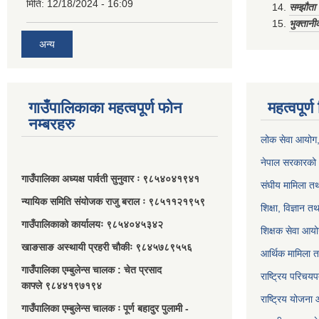
मिति:
12/18/2024 - 16:09
सम्झौत
भुक्तानी
अन्य
गाउँपालिकाका महत्वपूर्ण फोन
महत्वपूर्
नम्बरहरु
लोक सेवा आयोग
नेपाल सरकारको 
गाउँपालिका अध्यक्ष पार्वती सुनुवार ः ९८५४०४१९४१
संघीय मामिला तथ
न्यायिक समिति संयोजक राजु बराल ः ९८५११२१९५९
शिक्षा, विज्ञान त
गाउँपालिकाको कार्यालयः ९८५४०४५३४२
शिक्षक सेवा आय
खाङसाङ अस्थायी प्रहरी चौकीः ९८४५७८९५५६
आर्थिक मामिला त
गाउँपालिका एम्बुलेन्स चालक : चेत प्रसाद
राष्ट्रिय परिचय
काफ्ले ९८४४१९७१९४
राष्ट्रिय योजना
गाउँपालिका एम्बुलेन्स चालक ः पूर्ण बहादुर पुलामी -