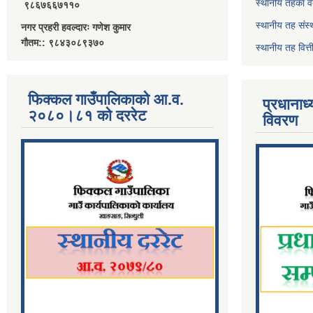
स्थानीय तहका व
९८६७६६७११०
स्थानीय तह संस्
नगर प्रहरी हवल्दारः गणेश कुमार
गौतम:: ९८४३०८९३७०
स्थानीय तह वित
फिक्कल गाउँपालिकाको आ.व.
प्रधानाध
२०८०।८१ को दररेट
विवरण