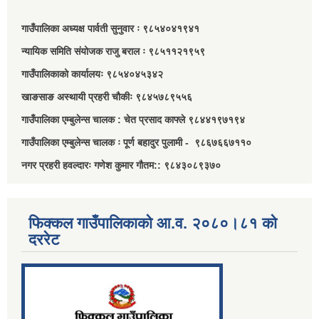
गाउँपालिका अध्यक्ष पार्वती सुनुवार ः ९८५४०४१९४१
न्यायिक समिति संयोजक राजु बराल ः ९८५११२१९५९
गाउँपालिकाको कार्यालयः ९८५४०४५३४२
खाङसाङ अस्थायी प्रहरी चौकीः ९८४५७८९५५६
गाउँपालिका एम्बुलेन्स चालक : चेत प्रसाद काफ्ले ९८४४१९७१९४
गाउँपालिका एम्बुलेन्स चालक ः पूर्ण बहादुर पुलामी - ९८६७६६७११०
नगर प्रहरी हवल्दारः गणेश कुमार गौतम:: ९८४३०८९३७०
फिक्कल गाउँपालिकाको आ.व. २०८०।८१ को
दररेट