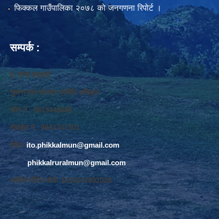
फिक्कल गाउँपालिका २०७८ को जनगणना रिपोर्ट ।
सम्पर्क :
ई. नरेश बराइली
सुचना तथा सञ्‍चार प्रविधि अधिकृत
फोन नं. 9813445685
मोवाईल नं. 9843747501
ईमेलः
ito.phikkalmun@gmail.com
phikkalruralmun@gmail.com
अडियो नोटिस वोर्डः 1610047692026