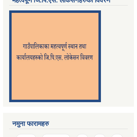
महत्वपूर्ण जि.पि.एस. लोकेसनहरुको विवरण
नमुना फारामहरु