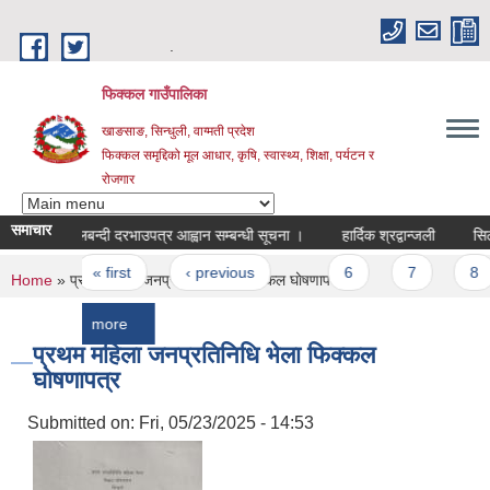
Skip to main content
.
फिक्कल गाउँपालिका
खाङसाङ, सिन्धुली, वाग्मती प्रदेश
फिक्कल समृद्दिको मूल आधार, कृषि, स्वास्थ्य, शिक्षा, पर्यटन र
रोजगार
समाचार
सिलबन्दी दरभाउपत्र आह्वान सम्बन्धी सूचना ।
हार्दिक श्रद्वान्जली
सिलबन्दी द
Pages
« first
‹ previous
…
6
7
8
You are here
Home
» प्रथम महिला जनप्रतिनिधि भेला फिक्कल घोषणापत्र
more
प्रथम महिला जनप्रतिनिधि भेला फिक्कल
घोषणापत्र
Submitted on:
Fri, 05/23/2025 - 14:53