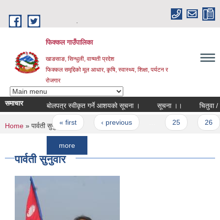
Skip to main content
.
फिक्कल गाउँपालिका
खाङसाङ, सिन्धुली, वाग्मती प्रदेश
फिक्कल समृद्दिको मूल आधार, कृषि, स्वास्थ्य, शिक्षा, पर्यटन र
रोजगार
समाचार
बोलपत्र स्वीकृत गर्ने आशयको सूचना ।
सूचना ।।
चितुवा / बाघको
Pages
« first
‹ previous
…
25
26
You are here
Home
» पार्वती सुनुवार
more
पार्वती सुनुवार