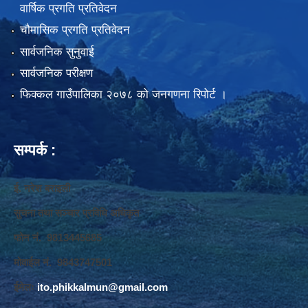
वार्षिक प्रगति प्रतिवेदन
चौमासिक प्रगति प्रतिवेदन
सार्वजनिक सुनुवाई
सार्वजनिक परीक्षण
फिक्कल गाउँपालिका २०७८ को जनगणना रिपोर्ट ।
सम्पर्क :
ई. नरेश बराइली
सुचना तथा सञ्‍चार प्रविधि अधिकृत
फोन नं. 9813445685
मोवाईल नं. 9843747501
ईमेलः
ito.phikkalmun@gmail.com