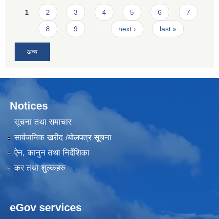
Pages
1
2
3
4
5
6
7
8
9
…
next ›
last »
अन्य
Notices
सूचना तथा समाचार
सार्वजनिक खरीद /बोलपत्र सूचना
ऐन, कानुन तथा निर्देशिका
कर तथा शुल्कहरु
eGov services