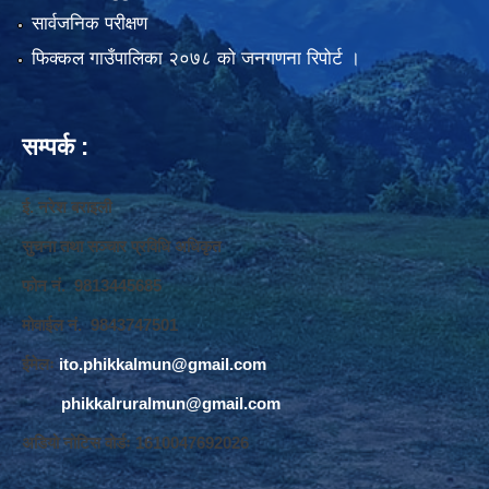
सार्वजनिक परीक्षण
फिक्कल गाउँपालिका २०७८ को जनगणना रिपोर्ट ।
सम्पर्क :
ई. नरेश बराइली
सुचना तथा सञ्‍चार प्रविधि अधिकृत
फोन नं. 9813445685
मोवाईल नं. 9843747501
ईमेलः
ito.phikkalmun@gmail.com
phikkalruralmun@gmail.com
अडियो नोटिस वोर्डः 1610047692026