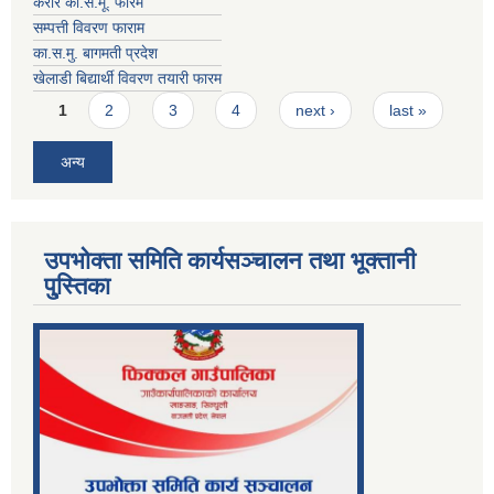
करार का.स.मू. फारम
सम्पत्ती विवरण फाराम
का.स.मु. बागमती प्रदेश
खेलाडी बिद्यार्थी विवरण तयारी फारम
Pages
1
2
3
4
next ›
last »
अन्य
उपभोक्ता समिति कार्यसञ्चालन तथा भूक्तानी
पु्स्तिका