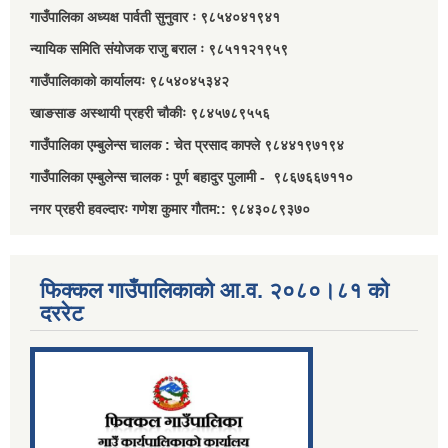
गाउँपालिका अध्यक्ष पार्वती सुनुवार ः ९८५४०४१९४१
न्यायिक समिति संयोजक राजु बराल ः ९८५११२१९५९
गाउँपालिकाको कार्यालयः ९८५४०४५३४२
खाङसाङ अस्थायी प्रहरी चौकीः ९८४५७८९५५६
गाउँपालिका एम्बुलेन्स चालक : चेत प्रसाद काफ्ले ९८४४१९७१९४
गाउँपालिका एम्बुलेन्स चालक ः पूर्ण बहादुर पुलामी - ९८६७६६७११०
नगर प्रहरी हवल्दारः गणेश कुमार गौतम:: ९८४३०८९३७०
फिक्कल गाउँपालिकाको आ.व. २०८०।८१ को
दररेट