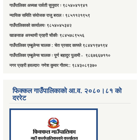
गाउँपालिका अध्यक्ष पार्वती सुनुवार ः ९८५४०४१९४१
न्यायिक समिति संयोजक राजु बराल ः ९८५११२१९५९
गाउँपालिकाको कार्यालयः ९८५४०४५३४२
खाङसाङ अस्थायी प्रहरी चौकीः ९८४५७८९५५६
गाउँपालिका एम्बुलेन्स चालक : चेत प्रसाद काफ्ले ९८४४१९७१९४
गाउँपालिका एम्बुलेन्स चालक ः पूर्ण बहादुर पुलामी - ९८६७६६७११०
नगर प्रहरी हवल्दारः गणेश कुमार गौतम:: ९८४३०८९३७०
फिक्कल गाउँपालिकाको आ.व. २०८०।८१ को
दररेट