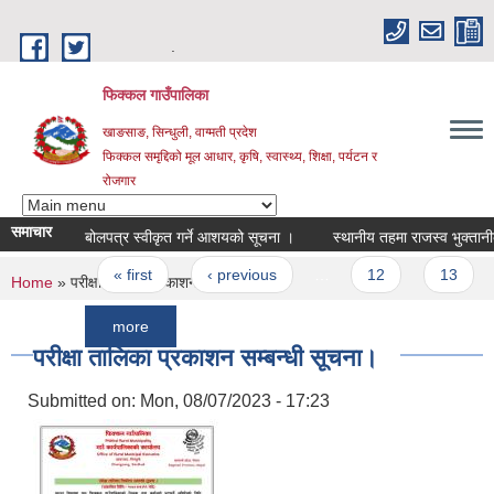
Skip to main content
.
फिक्कल गाउँपालिका
खाङसाङ, सिन्धुली, वाग्मती प्रदेश
फिक्कल समृद्दिको मूल आधार, कृषि, स्वास्थ्य, शिक्षा, पर्यटन र
रोजगार
समाचार
बोलपत्र स्वीकृत गर्ने आशयको सूचना ।
स्थानीय तहमा राजस्व भुक्तानीको ल
Pages
« first
‹ previous
…
12
13
14
You are here
Home
» परीक्षा तालिका प्रकाशन सम्बन्धी सूचना।
more
परीक्षा तालिका प्रकाशन सम्बन्धी सूचना।
Submitted on:
Mon, 08/07/2023 - 17:23