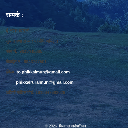
सम्पर्क :
ई. नरेश बराइली
सुचना तथा सञ्‍चार प्रविधि अधिकृत
फोन नं. 9813445685
मोवाईल नं. 9843747501
ईमेलः
ito.phikkalmun@gmail.com
phikkalruralmun@gmail.com
अडियो नोटिस वोर्डः 1610047692026
© 2026 फिक्कल गाउँपालिका