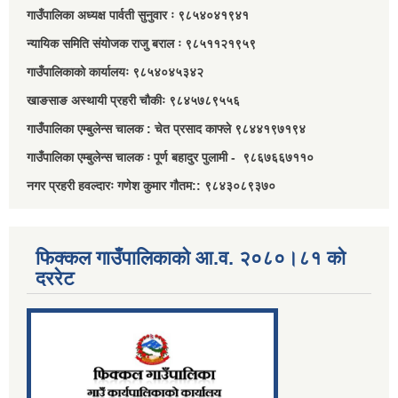
गाउँपालिका अध्यक्ष पार्वती सुनुवार ः ९८५४०४१९४१
न्यायिक समिति संयोजक राजु बराल ः ९८५११२१९५९
गाउँपालिकाको कार्यालयः ९८५४०४५३४२
खाङसाङ अस्थायी प्रहरी चौकीः ९८४५७८९५५६
गाउँपालिका एम्बुलेन्स चालक : चेत प्रसाद काफ्ले ९८४४१९७१९४
गाउँपालिका एम्बुलेन्स चालक ः पूर्ण बहादुर पुलामी - ९८६७६६७११०
नगर प्रहरी हवल्दारः गणेश कुमार गौतम:: ९८४३०८९३७०
फिक्कल गाउँपालिकाको आ.व. २०८०।८१ को
दररेट