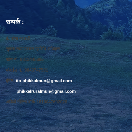
सम्पर्क :
ई. नरेश बराइली
सुचना तथा सञ्‍चार प्रविधि अधिकृत
फोन नं. 9813445685
मोवाईल नं. 9843747501
ईमेलः
ito.phikkalmun@gmail.com
phikkalruralmun@gmail.com
अडियो नोटिस वोर्डः 1610047692026