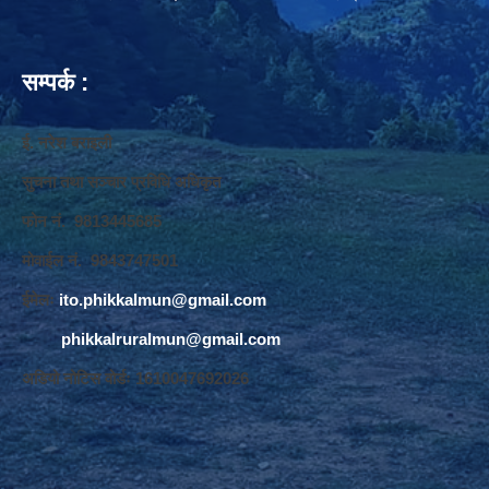
सम्पर्क :
ई. नरेश बराइली
सुचना तथा सञ्‍चार प्रविधि अधिकृत
फोन नं. 9813445685
मोवाईल नं. 9843747501
ईमेलः
ito.phikkalmun@gmail.com
phikkalruralmun@gmail.com
अडियो नोटिस वोर्डः 1610047692026