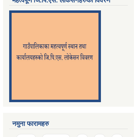
महत्वपूर्ण जि.पि.एस. लोकेसनहरुको विवरण
नमुना फारामहरु