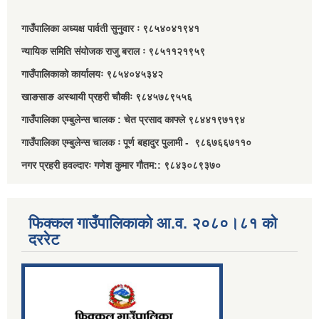
गाउँपालिका अध्यक्ष पार्वती सुनुवार ः ९८५४०४१९४१
न्यायिक समिति संयोजक राजु बराल ः ९८५११२१९५९
गाउँपालिकाको कार्यालयः ९८५४०४५३४२
खाङसाङ अस्थायी प्रहरी चौकीः ९८४५७८९५५६
गाउँपालिका एम्बुलेन्स चालक : चेत प्रसाद काफ्ले ९८४४१९७१९४
गाउँपालिका एम्बुलेन्स चालक ः पूर्ण बहादुर पुलामी - ९८६७६६७११०
नगर प्रहरी हवल्दारः गणेश कुमार गौतम:: ९८४३०८९३७०
फिक्कल गाउँपालिकाको आ.व. २०८०।८१ को
दररेट