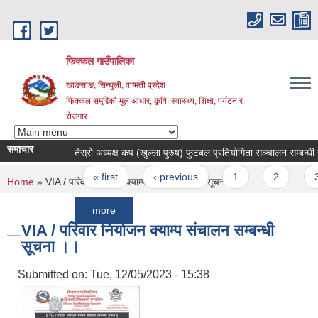
Skip to main content
.
फिक्कल गाउँपालिका
खाङसाङ, सिन्धुली, वाग्मती प्रदेश
फिक्कल समृद्दिको मूल आधार, कृषि, स्वास्थ्य, शिक्षा, पर्यटन र
रोजगार
समाचार
तेस्रो अध्यक्ष कप (खुल्ला पुरुष) फुटबल प्रतियोगिता सञ्चालन सम्बन्धी सूचना ।
Pages
« first
‹ previous
1
2
3
You are here
Home
» VIA / परिवार नियोजन क्याम्प संचालन सम्बन्धी सूचना ।।
more
VIA / परिवार नियोजन क्याम्प संचालन सम्बन्धी
सूचना ।।
Submitted on:
Tue, 12/05/2023 - 15:38