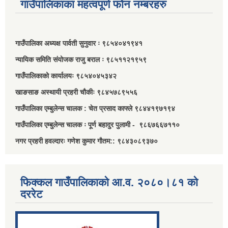
गाउँपालिकाका महत्वपूर्ण फोन नम्बरहरु
गाउँपालिका अध्यक्ष पार्वती सुनुवार ः ९८५४०४१९४१
न्यायिक समिति संयोजक राजु बराल ः ९८५११२१९५९
गाउँपालिकाको कार्यालयः ९८५४०४५३४२
खाङसाङ अस्थायी प्रहरी चौकीः ९८४५७८९५५६
गाउँपालिका एम्बुलेन्स चालक : चेत प्रसाद काफ्ले ९८४४१९७१९४
गाउँपालिका एम्बुलेन्स चालक ः पूर्ण बहादुर पुलामी - ९८६७६६७११०
नगर प्रहरी हवल्दारः गणेश कुमार गौतम:: ९८४३०८९३७०
फिक्कल गाउँपालिकाको आ.व. २०८०।८१ को
दररेट