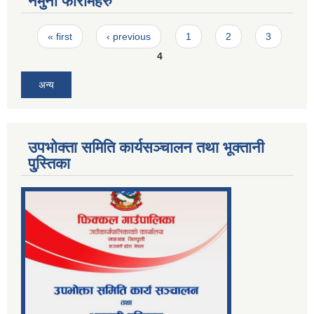
नमुना फारामहरु
Pages
« first
‹ previous
1
2
3
4
अन्य
उपभोक्ता समिति कार्यसञ्चालन तथा भूक्तानी
पु्स्तिका