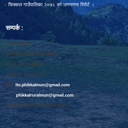
फिक्कल गाउँपालिका २०७८ को जनगणना रिपोर्ट ।
सम्पर्क :
ई. नरेश बराइली
सुचना तथा सञ्‍चार प्रविधि अधिकृत
फोन नं. 9813445685
मोवाईल नं. 9843747501
ईमेलः
ito.phikkalmun@gmail.com
phikkalruralmun@gmail.com
अडियो नोटिस वोर्डः 1610047692026