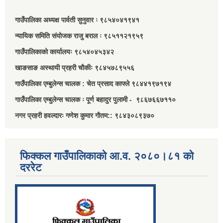
गाउँपालिका अध्यक्ष पार्वती सुनुवार ः ९८५४०४१९४१
न्यायिक समिति संयोजक राजु बराल ः ९८५११२१९५९
गाउँपालिकाको कार्यालयः ९८५४०४५३४२
खाङसाङ अस्थायी प्रहरी चौकीः ९८४५७८९५५६
गाउँपालिका एम्बुलेन्स चालक : चेत प्रसाद काफ्ले ९८४४१९७१९४
गाउँपालिका एम्बुलेन्स चालक ः पूर्ण बहादुर पुलामी - ९८६७६६७११०
नगर प्रहरी हवल्दारः गणेश कुमार गौतम:: ९८४३०८९३७०
फिक्कल गाउँपालिकाको आ.व. २०८०।८१ को
दररेट