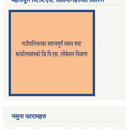
महत्वपूर्ण जि.पि.एस. लोकेसनहरुको विवरण
नमुना फारामहरु