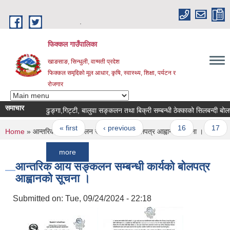
Skip to main content
.
फिक्कल गाउँपालिका
खाङसाङ, सिन्धुली, वाग्मती प्रदेश
फिक्कल समृद्दिको मूल आधार, कृषि, स्वास्थ्य, शिक्षा, पर्यटन र
रोजगार
समाचार
ढुङ्गा,गिट्टी, बालुवा सङ्कलन तथा बिक्री सम्बन्धी ठेक्काको सिलबन्दी बोलपत्र आह्
Pages
« first
‹ previous
…
16
17
1
You are here
Home
» आन्तरिक आय सङ्कलन सम्बन्धी कार्यको बोलपत्र आह्वानको सूचना ।
more
आन्तरिक आय सङ्कलन सम्बन्धी कार्यको बोलपत्र
आह्वानको सूचना ।
Submitted on:
Tue, 09/24/2024 - 22:18