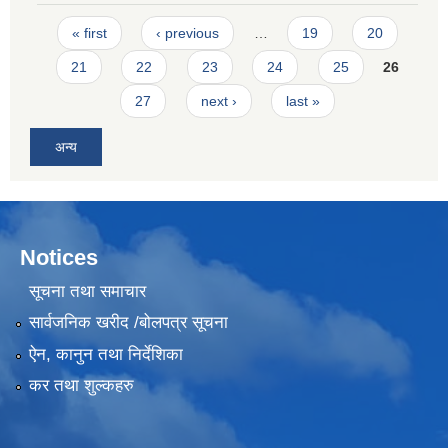
Pages
« first
‹ previous
…
19
20
21
22
23
24
25
26
27
next ›
last »
अन्य
Notices
सूचना तथा समाचार
सार्वजनिक खरीद /बोलपत्र सूचना
ऐन, कानुन तथा निर्देशिका
कर तथा शुल्कहरु