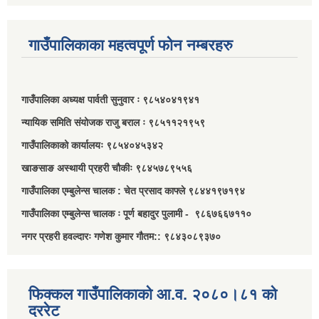
गाउँपालिकाका महत्वपूर्ण फोन नम्बरहरु
गाउँपालिका अध्यक्ष पार्वती सुनुवार ः ९८५४०४१९४१
न्यायिक समिति संयोजक राजु बराल ः ९८५११२१९५९
गाउँपालिकाको कार्यालयः ९८५४०४५३४२
खाङसाङ अस्थायी प्रहरी चौकीः ९८४५७८९५५६
गाउँपालिका एम्बुलेन्स चालक : चेत प्रसाद काफ्ले ९८४४१९७१९४
गाउँपालिका एम्बुलेन्स चालक ः पूर्ण बहादुर पुलामी - ९८६७६६७११०
नगर प्रहरी हवल्दारः गणेश कुमार गौतम:: ९८४३०८९३७०
फिक्कल गाउँपालिकाको आ.व. २०८०।८१ को
दररेट