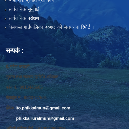
चौमासिक प्रगति प्रतिवेदन
सार्वजनिक सुनुवाई
सार्वजनिक परीक्षण
फिक्कल गाउँपालिका २०७८ को जनगणना रिपोर्ट ।
सम्पर्क :
ई. नरेश बराइली
सुचना तथा सञ्‍चार प्रविधि अधिकृत
फोन नं. 9813445685
मोवाईल नं. 9843747501
ईमेलः
ito.phikkalmun@gmail.com
phikkalruralmun@gmail.com
अडियो नोटिस वोर्डः 1610047692026