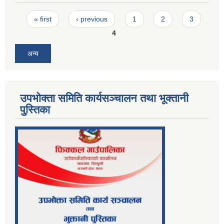
Pages
« first
‹ previous
1
2
3
4
अन्य
उपभोक्ता समिति कार्यसञ्चालन तथा भूक्तानी
पु्स्तिका