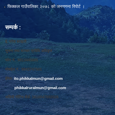
फिक्कल गाउँपालिका २०७८ को जनगणना रिपोर्ट ।
सम्पर्क :
ई. नरेश बराइली
सुचना तथा सञ्‍चार प्रविधि अधिकृत
फोन नं. 9813445685
मोवाईल नं. 9843747501
ईमेलः
ito.phikkalmun@gmail.com
phikkalruralmun@gmail.com
अडियो नोटिस वोर्डः 1610047692026