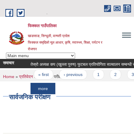
Skip to main content
.
फिक्कल गाउँपालिका
खाङसाङ, सिन्धुली, वाग्मती प्रदेश
फिक्कल समृद्दिको मूल आधार, कृषि, स्वास्थ्य, शिक्षा, पर्यटन र
रोजगार
समाचार
तेस्रो अध्यक्ष कप (खुल्ला पुरुष) फुटबल प्रतियोगिता सञ्चालन सम्बन्धी सूचना ।
Pages
« first
‹ previous
1
2
3
You are here
Home
»
प्रतिवेदन
» सार्वजनिक परीक्षण
more
सार्वजनिक परीक्षण