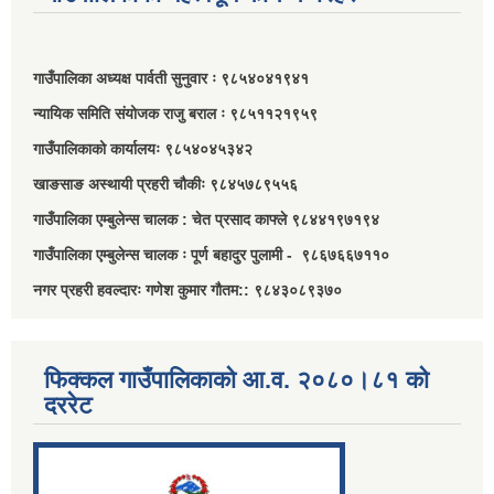
गाउँपालिका अध्यक्ष पार्वती सुनुवार ः ९८५४०४१९४१
न्यायिक समिति संयोजक राजु बराल ः ९८५११२१९५९
गाउँपालिकाको कार्यालयः ९८५४०४५३४२
खाङसाङ अस्थायी प्रहरी चौकीः ९८४५७८९५५६
गाउँपालिका एम्बुलेन्स चालक : चेत प्रसाद काफ्ले ९८४४१९७१९४
गाउँपालिका एम्बुलेन्स चालक ः पूर्ण बहादुर पुलामी - ९८६७६६७११०
नगर प्रहरी हवल्दारः गणेश कुमार गौतम:: ९८४३०८९३७०
फिक्कल गाउँपालिकाको आ.व. २०८०।८१ को
दररेट