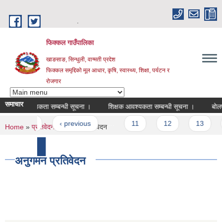
Skip to main content
.
फिक्कल गाउँपालिका
खाङसाङ, सिन्धुली, वाग्मती प्रदेश
फिक्कल समृद्दिको मूल आधार, कृषि, स्वास्थ्य, शिक्षा, पर्यटन र
रोजगार
समाचार
क आवश्यकता सम्बन्धी सूचना ।
शिक्षक आवश्यकता सम्बन्धी सूचना ।
ages
« first
‹ previous
…
11
12
13
14
You are here
Home
»
प्रतिवेदन
» अनुगमन प्रतिवेदन
more
अनुगमन प्रतिवेदन