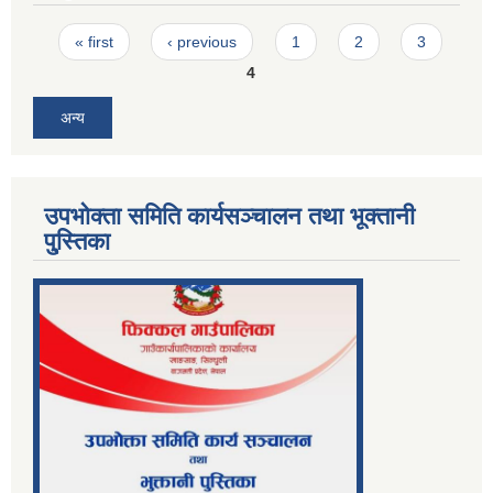
Pages
« first
‹ previous
1
2
3
4
अन्य
उपभोक्ता समिति कार्यसञ्चालन तथा भूक्तानी
पु्स्तिका