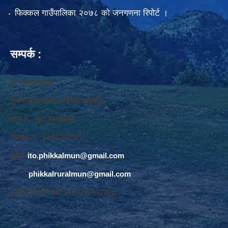
फिक्कल गाउँपालिका २०७८ को जनगणना रिपोर्ट ।
सम्पर्क :
ई. नरेश बराइली
सुचना तथा सञ्‍चार प्रविधि अधिकृत
फोन नं. 9813445685
मोवाईल नं. 9843747501
ईमेलः
ito.phikkalmun@gmail.com
phikkalruralmun@gmail.com
अडियो नोटिस वोर्डः 1610047692026