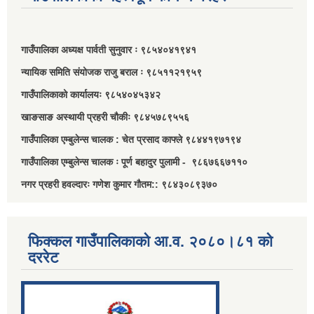
गाउँपालिका अध्यक्ष पार्वती सुनुवार ः ९८५४०४१९४१
न्यायिक समिति संयोजक राजु बराल ः ९८५११२१९५९
गाउँपालिकाको कार्यालयः ९८५४०४५३४२
खाङसाङ अस्थायी प्रहरी चौकीः ९८४५७८९५५६
गाउँपालिका एम्बुलेन्स चालक : चेत प्रसाद काफ्ले ९८४४१९७१९४
गाउँपालिका एम्बुलेन्स चालक ः पूर्ण बहादुर पुलामी - ९८६७६६७११०
नगर प्रहरी हवल्दारः गणेश कुमार गौतम:: ९८४३०८९३७०
फिक्कल गाउँपालिकाको आ.व. २०८०।८१ को
दररेट