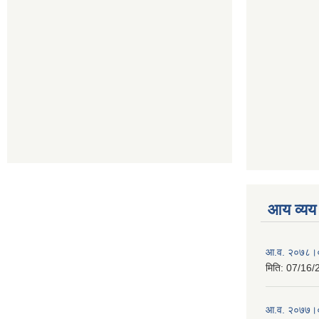
आय व्यय
आ.व. २०७८।०
मिति:
07/16/
आ.व. २०७७।०