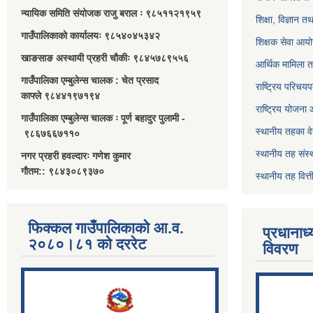
न्यायिक समिति संयोजक राजु बराल ः ९८५११२१९५९
शिक्षा, विज्ञान त
गाउँपालिकाको कार्यालयः ९८५४०४५३४२
शिक्षक सेवा आय
खाङसाङ अस्थायी प्रहरी चौकीः ९८४५७८९५५६
आर्थिक मामिला त
गाउँपालिका एम्बुलेन्स चालक : चेत प्रसाद
राष्ट्रिय परिचय
काफ्ले ९८४४१९७१९४
राष्ट्रिय योजना
गाउँपालिका एम्बुलेन्स चालक ः पूर्ण बहादुर पुलामी -
स्थानीय तहका व
९८६७६६७११०
स्थानीय तह संस्
नगर प्रहरी हवल्दारः गणेश कुमार
गौतम:: ९८४३०८९३७०
स्थानीय तह वित
फिक्कल गाउँपालिकाको आ.व.
प्रधानाध
२०८०।८१ को दररेट
विवरण