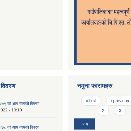
नमुना फारामहरु
 विवरण
Pages
« first
‹ previous
७९ को आय व्ययको विवरण
2022 - 10:10
2
3
अन्य
७८ को आय व्ययको विवरण