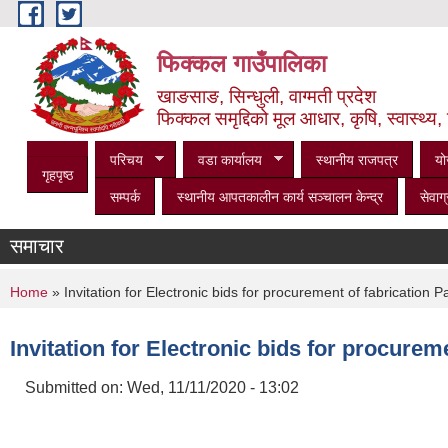
Skip to main content
फिक्कल गाउँपालिका
खाङसाङ, सिन्धुली, वाग्मती प्रदेश
फिक्कल समृद्दिको मूल आधार, कृषि, स्वास्थ्य, 
परिचय
वडा कार्यालय
स्थानीय राजपत्र
यो
गृहपृष्ठ
सम्पर्क
स्थानीय आपतकालीन कार्य सञ्‍चालन केन्द्र
सेवाग्
समाचार
You are here
Home
» Invitation for Electronic bids for procurement of fabrication Pa
Invitation for Electronic bids for procureme
Submitted on:
Wed, 11/11/2020 - 13:02