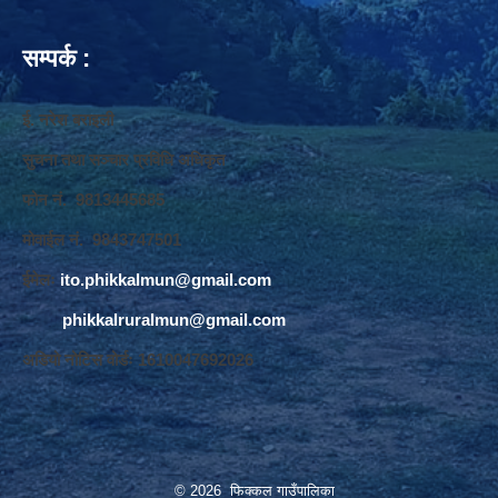
सम्पर्क :
ई. नरेश बराइली
सुचना तथा सञ्‍चार प्रविधि अधिकृत
फोन नं. 9813445685
मोवाईल नं. 9843747501
ईमेलः
ito.phikkalmun@gmail.com
phikkalruralmun@gmail.com
अडियो नोटिस वोर्डः 1610047692026
© 2026 फिक्कल गाउँपालिका