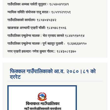
गाउँपालिका अध्यक्ष पार्वती सुनुवार ः ९८५४०४१९४१
न्यायिक समिति संयोजक राजु बराल ः ९८५११२१९५९
गाउँपालिकाको कार्यालयः ९८५४०४५३४२
खाङसाङ अस्थायी प्रहरी चौकीः ९८४५७८९५५६
गाउँपालिका एम्बुलेन्स चालक : चेत प्रसाद काफ्ले ९८४४१९७१९४
गाउँपालिका एम्बुलेन्स चालक ः पूर्ण बहादुर पुलामी - ९८६७६६७११०
नगर प्रहरी हवल्दारः गणेश कुमार गौतम:: ९८४३०८९३७०
फिक्कल गाउँपालिकाको आ.व. २०८०।८१ को
दररेट