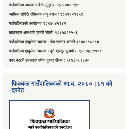
गाउँपालिका अध्यक्ष पार्वती सुनुवार ः ९८५४०४१९४१
न्यायिक समिति संयोजक राजु बराल ः ९८५११२१९५९
गाउँपालिकाको कार्यालयः ९८५४०४५३४२
खाङसाङ अस्थायी प्रहरी चौकीः ९८४५७८९५५६
गाउँपालिका एम्बुलेन्स चालक : चेत प्रसाद काफ्ले ९८४४१९७१९४
गाउँपालिका एम्बुलेन्स चालक ः पूर्ण बहादुर पुलामी - ९८६७६६७११०
नगर प्रहरी हवल्दारः गणेश कुमार गौतम:: ९८४३०८९३७०
फिक्कल गाउँपालिकाको आ.व. २०८०।८१ को
दररेट