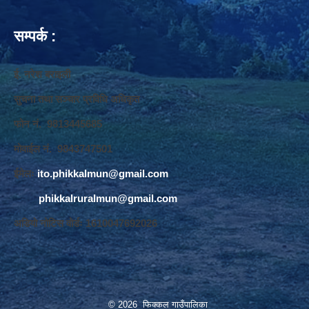
सम्पर्क :
ई. नरेश बराइली
सुचना तथा सञ्‍चार प्रविधि अधिकृत
फोन नं. 9813445685
मोवाईल नं. 9843747501
ईमेलः
ito.phikkalmun@gmail.com
phikkalruralmun@gmail.com
अडियो नोटिस वोर्डः 1610047692026
© 2026 फिक्कल गाउँपालिका