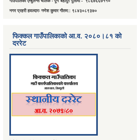
गाउँपालिका एम्बुलेन्स चालक ः पूर्ण बहादुर पुलामी - ९८६७६६७११०
नगर प्रहरी हवल्दारः गणेश कुमार गौतम:: ९८४३०८९३७०
फिक्कल गाउँपालिकाको आ.व. २०८०।८१ को
दररेट