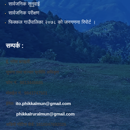
सार्वजनिक सुनुवाई
सार्वजनिक परीक्षण
फिक्कल गाउँपालिका २०७८ को जनगणना रिपोर्ट ।
सम्पर्क :
ई. नरेश बराइली
सुचना तथा सञ्‍चार प्रविधि अधिकृत
फोन नं. 9813445685
मोवाईल नं. 9843747501
ईमेलः
ito.phikkalmun@gmail.com
phikkalruralmun@gmail.com
अडियो नोटिस वोर्डः 1610047692026