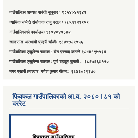
गाउँपालिका अध्यक्ष पार्वती सुनुवार ः ९८५४०४१९४१
न्यायिक समिति संयोजक राजु बराल ः ९८५११२१९५९
गाउँपालिकाको कार्यालयः ९८५४०४५३४२
खाङसाङ अस्थायी प्रहरी चौकीः ९८४५७८९५५६
गाउँपालिका एम्बुलेन्स चालक : चेत प्रसाद काफ्ले ९८४४१९७१९४
गाउँपालिका एम्बुलेन्स चालक ः पूर्ण बहादुर पुलामी - ९८६७६६७११०
नगर प्रहरी हवल्दारः गणेश कुमार गौतम:: ९८४३०८९३७०
फिक्कल गाउँपालिकाको आ.व. २०८०।८१ को
दररेट