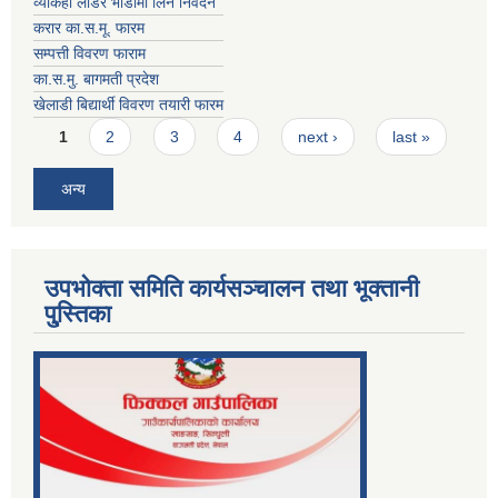
व्याकहो लोडर भाडामा लिने निवेदन
करार का.स.मू. फारम
सम्पत्ती विवरण फाराम
का.स.मु. बागमती प्रदेश
खेलाडी बिद्यार्थी विवरण तयारी फारम
Pages
1
2
3
4
next ›
last »
अन्य
उपभोक्ता समिति कार्यसञ्चालन तथा भूक्तानी
पु्स्तिका