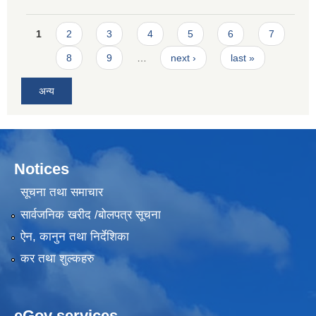
Pages
1
2
3
4
5
6
7
8
9
…
next ›
last »
अन्य
Notices
सूचना तथा समाचार
सार्वजनिक खरीद /बोलपत्र सूचना
ऐन, कानुन तथा निर्देशिका
कर तथा शुल्कहरु
eGov services