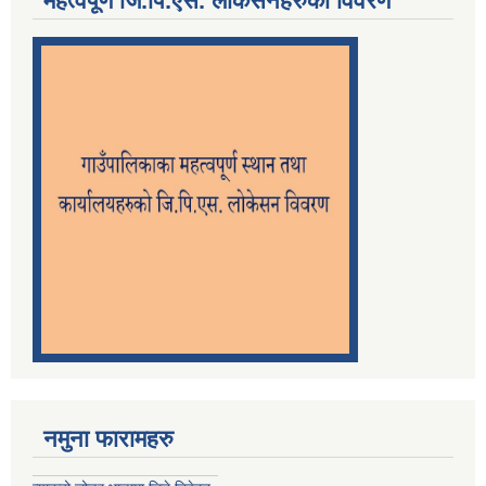
महत्वपूर्ण जि.पि.एस. लोकेसनहरुको विवरण
नमुना फारामहरु