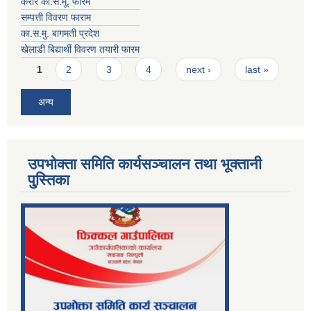
करार का.स.मू. फारम
सम्पत्ती विवरण फाराम
का.स.मु. बागमती प्रदेश
खेलाडी बिद्यार्थी विवरण तयारी फारम
Pages
1
2
3
4
next ›
last »
अन्य
उपभोक्ता समिति कार्यसञ्चालन तथा भूक्तानी
पु्स्तिका