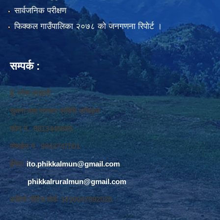
सार्वजनिक परीक्षण
फिक्कल गाउँपालिका २०७८ को जनगणना रिपोर्ट ।
सम्पर्क :
ई. नरेश बराइली
सुचना तथा सञ्‍चार प्रविधि अधिकृत
फोन नं. 9813445685
मोवाईल नं. 9843747501
ईमेलः
ito.phikkalmun@gmail.com
phikkalruralmun@gmail.com
अडियो नोटिस वोर्डः 1610047692026