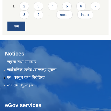
Pages
1
2
3
4
5
6
7
8
9
…
next ›
last »
अन्य
Notices
सूचना तथा समाचार
सार्वजनिक खरीद /बोलपत्र सूचना
ऐन, कानुन तथा निर्देशिका
कर तथा शुल्कहरु
eGov services