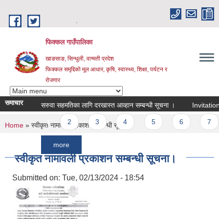
Skip to main content
.
फिक्कल गाउँपालिका
खाङसाङ, सिन्धुली, वाग्मती प्रदेश
फिक्कल समृद्दिको मूल आधार, कृषि, स्वास्थ्य, शिक्षा, पर्यटन र
रोजगार
समाचार
सरुवा सहमतिका लागि दरखास्त आव्हान सम्बन्धी सूचना ।
Invitation For B
Pages
1
2
3
4
5
6
7
8
You are here
Home
» स्वीकृत नामावली प्रकाशन सम्बन्धी सूचना।
more
स्वीकृत नामावली प्रकाशन सम्बन्धी सूचना।
Submitted on:
Tue, 02/13/2024 - 18:54