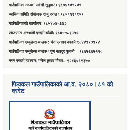
गाउँपालिका अध्यक्ष पार्वती सुनुवार ः ९८५४०४१९४१
न्यायिक समिति संयोजक राजु बराल ः ९८५११२१९५९
गाउँपालिकाको कार्यालयः ९८५४०४५३४२
खाङसाङ अस्थायी प्रहरी चौकीः ९८४५७८९५५६
गाउँपालिका एम्बुलेन्स चालक : चेत प्रसाद काफ्ले ९८४४१९७१९४
गाउँपालिका एम्बुलेन्स चालक ः पूर्ण बहादुर पुलामी - ९८६७६६७११०
नगर प्रहरी हवल्दारः गणेश कुमार गौतम:: ९८४३०८९३७०
फिक्कल गाउँपालिकाको आ.व. २०८०।८१ को
दररेट