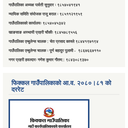
गाउँपालिका अध्यक्ष पार्वती सुनुवार ः ९८५४०४१९४१
न्यायिक समिति संयोजक राजु बराल ः ९८५११२१९५९
गाउँपालिकाको कार्यालयः ९८५४०४५३४२
खाङसाङ अस्थायी प्रहरी चौकीः ९८४५७८९५५६
गाउँपालिका एम्बुलेन्स चालक : चेत प्रसाद काफ्ले ९८४४१९७१९४
गाउँपालिका एम्बुलेन्स चालक ः पूर्ण बहादुर पुलामी - ९८६७६६७११०
नगर प्रहरी हवल्दारः गणेश कुमार गौतम:: ९८४३०८९३७०
फिक्कल गाउँपालिकाको आ.व. २०८०।८१ को
दररेट