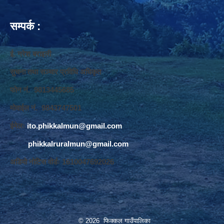
सम्पर्क :
ई. नरेश बराइली
सुचना तथा सञ्‍चार प्रविधि अधिकृत
फोन नं. 9813445685
मोवाईल नं. 9843747501
ईमेलः
ito.phikkalmun@gmail.com
phikkalruralmun@gmail.com
अडियो नोटिस वोर्डः 1610047692026
© 2026 फिक्कल गाउँपालिका