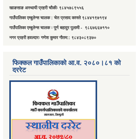
खाङसाङ अस्थायी प्रहरी चौकीः ९८४५७८९५५६
गाउँपालिका एम्बुलेन्स चालक : चेत प्रसाद काफ्ले ९८४४१९७१९४
गाउँपालिका एम्बुलेन्स चालक ः पूर्ण बहादुर पुलामी - ९८६७६६७११०
नगर प्रहरी हवल्दारः गणेश कुमार गौतम:: ९८४३०८९३७०
फिक्कल गाउँपालिकाको आ.व. २०८०।८१ को
दररेट