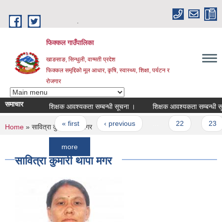
Skip to main content
.
फिक्कल गाउँपालिका
खाङसाङ, सिन्धुली, वाग्मती प्रदेश
फिक्कल समृद्दिको मूल आधार, कृषि, स्वास्थ्य, शिक्षा, पर्यटन र
रोजगार
समाचार
शिक्षक आवश्यकता सम्बन्धी सूचना ।
शिक्षक आवश्यकता सम्बन्धी सूचना ।
Pages
« first
‹ previous
…
22
23
You are here
Home
» सावित्रा कुमारी थापा मगर
more
सावित्रा कुमारी थापा मगर