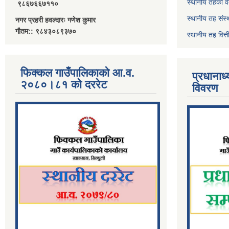
स्थानीय तहका व
९८६७६६७११०
स्थानीय तह संस्
नगर प्रहरी हवल्दारः गणेश कुमार
गौतम:: ९८४३०८९३७०
स्थानीय तह वित
फिक्कल गाउँपालिकाको आ.व.
प्रधानाध
२०८०।८१ को दररेट
विवरण