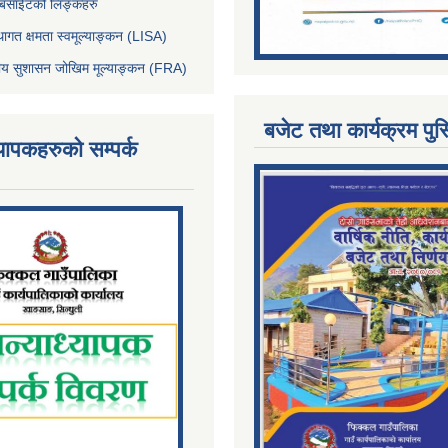
ेबसाईटको लिङ्कहरु
थागत क्षमता स्वमूल्याङ्कन (LISA)
्तीय सुशासन जोखिम मूल्याङ्कन (FRA)
बजेट तथा कार्यक्रम पुस
्यापकहरुको सम्पर्क