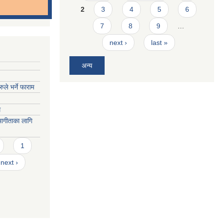
2
3
4
5
6
7
8
9
…
next ›
last »
अन्य
ुले भर्ने फाराम
म
भागीताका लागि
1
next ›