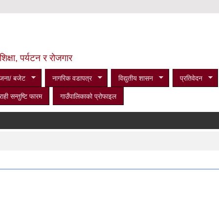
शिक्षा, पर्यटन र रोजगार
जना/ बजेट
नागरिक वडापत्र
विद्युतीय शासन
प्रतिवेदन
राही सन्तुष्टि फारम
गाउँपालिकाको प्रोफाइल