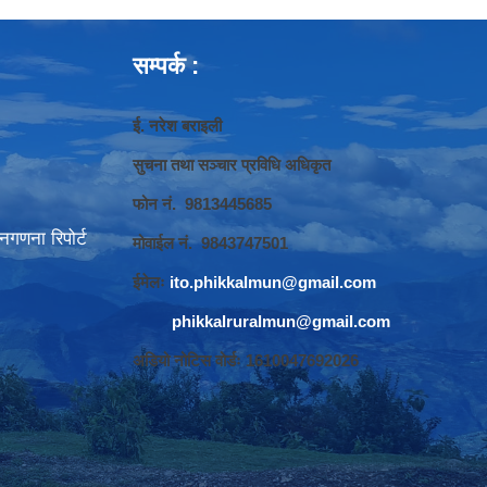
सम्पर्क :
ई. नरेश बराइली
सुचना तथा सञ्‍चार प्रविधि अधिकृत
फोन नं. 9813445685
गणना रिपोर्ट
मोवाईल नं. 9843747501
ईमेलः
ito.phikkalmun@gmail.com
phikkalruralmun@gmail.com
अडियो नोटिस वोर्डः 1610047692026