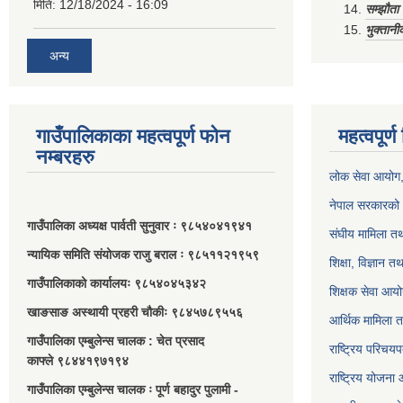
मिति:
12/18/2024 - 16:09
सम्झौत
भुक्तानी
अन्य
गाउँपालिकाका महत्वपूर्ण फोन
महत्वपूर्
नम्बरहरु
लोक सेवा आयोग
नेपाल सरकारको 
गाउँपालिका अध्यक्ष पार्वती सुनुवार ः ९८५४०४१९४१
संघीय मामिला तथ
न्यायिक समिति संयोजक राजु बराल ः ९८५११२१९५९
शिक्षा, विज्ञान त
गाउँपालिकाको कार्यालयः ९८५४०४५३४२
शिक्षक सेवा आय
खाङसाङ अस्थायी प्रहरी चौकीः ९८४५७८९५५६
आर्थिक मामिला त
गाउँपालिका एम्बुलेन्स चालक : चेत प्रसाद
राष्ट्रिय परिचय
काफ्ले ९८४४१९७१९४
राष्ट्रिय योजना
गाउँपालिका एम्बुलेन्स चालक ः पूर्ण बहादुर पुलामी -