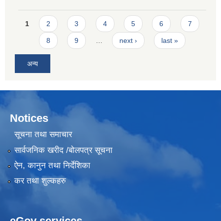
Pages
1
2
3
4
5
6
7
8
9
…
next ›
last »
अन्य
Notices
सूचना तथा समाचार
सार्वजनिक खरीद /बोलपत्र सूचना
ऐन, कानुन तथा निर्देशिका
कर तथा शुल्कहरु
eGov services