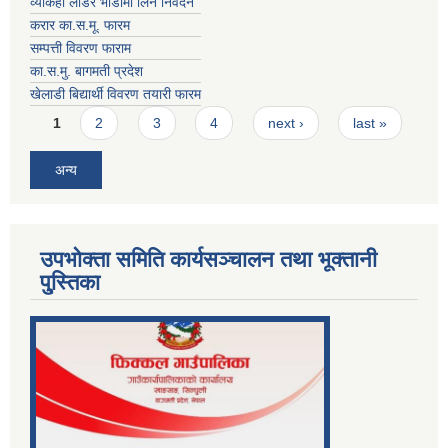
व्याकहो लोडर भाडामा लिने निवेदन
करार का.स.मू. फारम
सम्पत्ती विवरण फाराम
का.स.मु. बागमती प्रदेश
खेलाडी बिद्यार्थी विवरण तयारी फारम
Pages
1
2
3
4
next ›
last »
अन्य
उपभोक्ता समिति कार्यसञ्चालन तथा भूक्तानी
पु्स्तिका