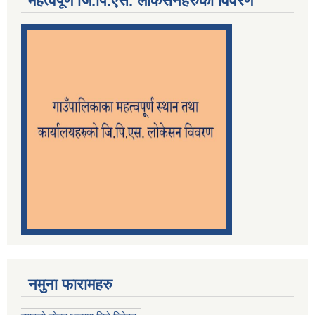
महत्वपूर्ण जि.पि.एस. लोकेसनहरुको विवरण
नमुना फारामहरु