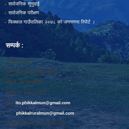
सार्वजनिक सुनुवाई
सार्वजनिक परीक्षण
फिक्कल गाउँपालिका २०७८ को जनगणना रिपोर्ट ।
सम्पर्क :
ई. नरेश बराइली
सुचना तथा सञ्‍चार प्रविधि अधिकृत
फोन नं. 9813445685
मोवाईल नं. 9843747501
ईमेलः
ito.phikkalmun@gmail.com
phikkalruralmun@gmail.com
अडियो नोटिस वोर्डः 1610047692026