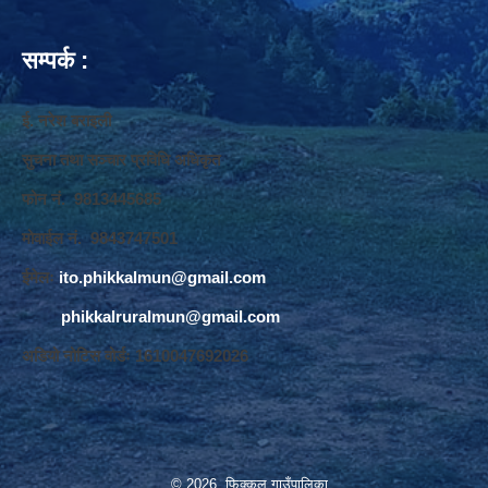
सम्पर्क :
ई. नरेश बराइली
सुचना तथा सञ्‍चार प्रविधि अधिकृत
फोन नं. 9813445685
मोवाईल नं. 9843747501
ईमेलः
ito.phikkalmun@gmail.com
phikkalruralmun@gmail.com
अडियो नोटिस वोर्डः 1610047692026
© 2026 फिक्कल गाउँपालिका