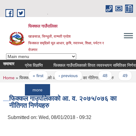
Skip to main content
.
फिक्कल गाउँपालिका
खाङसाङ, सिन्धुली, वाग्मती प्रदेश
फिक्कल समृद्दिको मूल आधार, कृषि, स्वास्थ्य, शिक्षा, पर्यटन र
रोजगार
समाचार
प्रेस विज्ञप्ति
फिक्कल गाउँपालिकाको विपत व्यवस्थपन समितिका निर्णयहरुः
Pages
« first
‹ previous
…
48
49
50
You are here
Home
» फिक्कल गाउपलिकाको आ. व. २०७५/०७६ का नीतिगत निर्णयहरु
more
फिक्कल गाउपलिकाको आ. व. २०७५/०७६ का
नीतिगत निर्णयहरु
Submitted on:
Wed, 08/01/2018 - 09:32