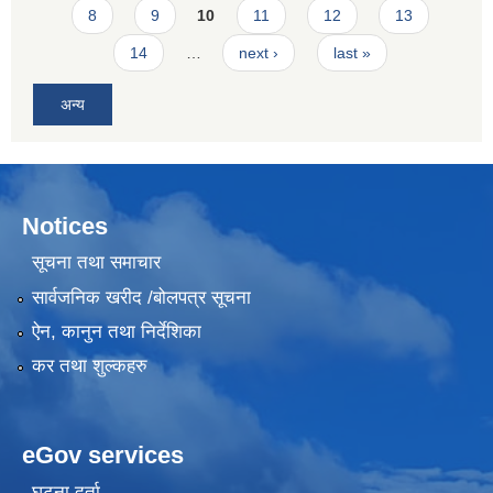
8
9
10
11
12
13
14
…
next ›
last »
अन्य
Notices
सूचना तथा समाचार
सार्वजनिक खरीद /बोलपत्र सूचना
ऐन, कानुन तथा निर्देशिका
कर तथा शुल्कहरु
eGov services
घटना दर्ता