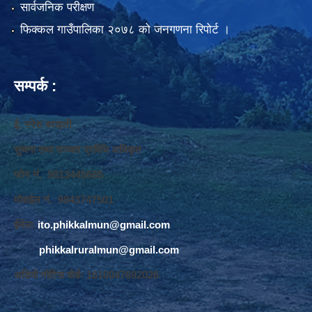
सार्वजनिक परीक्षण
फिक्कल गाउँपालिका २०७८ को जनगणना रिपोर्ट ।
सम्पर्क :
ई. नरेश बराइली
सुचना तथा सञ्‍चार प्रविधि अधिकृत
फोन नं. 9813445685
मोवाईल नं. 9843747501
ईमेलः
ito.phikkalmun@gmail.com
phikkalruralmun@gmail.com
अडियो नोटिस वोर्डः 1610047692026