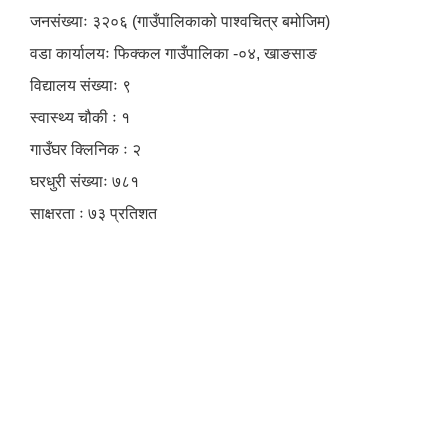
जनसंख्याः ३२०६ (गाउँपालिकाको पाश्वचित्र बमोजिम)
वडा कार्यालयः फिक्कल गाउँपालिका -०४, खाङसाङ
विद्यालय संख्याः ९
स्वास्थ्य चौकी ः १
गाउँघर क्लिनिक ः २
घरधुरी संख्याः ७८१
साक्षरता ः ७३ प्रतिशत