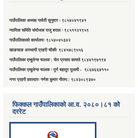
गाउँपालिका अध्यक्ष पार्वती सुनुवार ः ९८५४०४१९४१
न्यायिक समिति संयोजक राजु बराल ः ९८५११२१९५९
गाउँपालिकाको कार्यालयः ९८५४०४५३४२
खाङसाङ अस्थायी प्रहरी चौकीः ९८४५७८९५५६
गाउँपालिका एम्बुलेन्स चालक : चेत प्रसाद काफ्ले ९८४४१९७१९४
गाउँपालिका एम्बुलेन्स चालक ः पूर्ण बहादुर पुलामी - ९८६७६६७११०
नगर प्रहरी हवल्दारः गणेश कुमार गौतम:: ९८४३०८९३७०
फिक्कल गाउँपालिकाको आ.व. २०८०।८१ को
दररेट