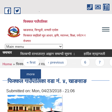
Skip to main content
.
फिक्कल गाउँपालिका
खाङसाङ, सिन्धुली, वाग्मती प्रदेश
फिक्कल समृद्दिको मूल आधार, कृषि, स्वास्थ्य, शिक्षा, पर्यटन र
रोजगार
समाचार
सिलबन्दी दरभाउपत्र आह्वान सम्बन्धी सूचना ।
हार्दिक श्रद्वान्जली
सिलबन्द
Pages
« first
‹ previous
…
6
7
8
You are here
Home
» फिक्कल गाउँपालिका वडा नं. ४, खाङसाङ
more
फिक्कल गाउँपालिका वडा नं. ४, खाङसाङ
Submitted on:
Mon, 04/23/2018 - 21:06