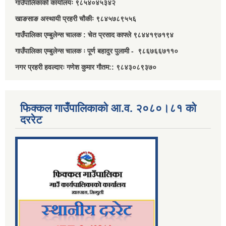
गाउँपालिकाको कार्यालयः ९८५४०४५३४२
खाङसाङ अस्थायी प्रहरी चौकीः ९८४५७८९५५६
गाउँपालिका एम्बुलेन्स चालक : चेत प्रसाद काफ्ले ९८४४१९७१९४
गाउँपालिका एम्बुलेन्स चालक ः पूर्ण बहादुर पुलामी - ९८६७६६७११०
नगर प्रहरी हवल्दारः गणेश कुमार गौतम:: ९८४३०८९३७०
फिक्कल गाउँपालिकाको आ.व. २०८०।८१ को
दररेट