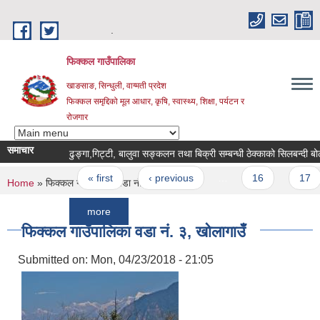
Skip to main content
.
फिक्कल गाउँपालिका
खाङसाङ, सिन्धुली, वाग्मती प्रदेश
फिक्कल समृद्दिको मूल आधार, कृषि, स्वास्थ्य, शिक्षा, पर्यटन र
रोजगार
समाचार
ढुङ्गा,गिट्टी, बालुवा सङ्कलन तथा बिक्री सम्बन्धी ठेक्काको सिलबन्दी बोलपत्र आह
Pages
« first
‹ previous
…
16
17
1
You are here
Home
» फिक्कल गाउँपालिका वडा नं. ३, खोलागाउँ
more
फिक्कल गाउँपालिका वडा नं. ३, खोलागाउँ
Submitted on:
Mon, 04/23/2018 - 21:05