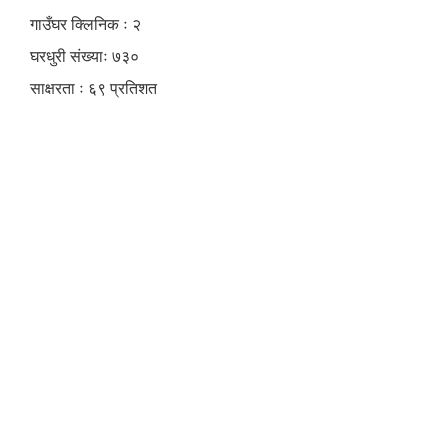
गाउँघर क्लिनिक ः २
घरधुरी संख्याः ७३०
साक्षरता ः ६९ प्रतिशत