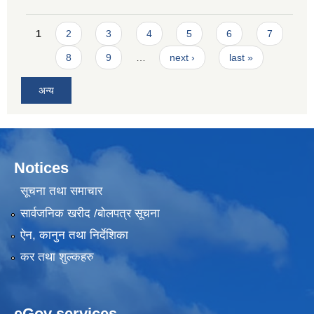
Pages
1
2
3
4
5
6
7
8
9
…
next ›
last »
अन्य
Notices
सूचना तथा समाचार
सार्वजनिक खरीद /बोलपत्र सूचना
ऐन, कानुन तथा निर्देशिका
कर तथा शुल्कहरु
eGov services