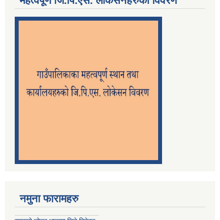
महत्वपूर्ण जि.पि.एस. लोकेसनहरुको विवरण
नमुना फारामहरु