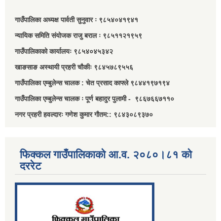
गाउँपालिका अध्यक्ष पार्वती सुनुवार ः ९८५४०४१९४१
न्यायिक समिति संयोजक राजु बराल ः ९८५११२१९५९
गाउँपालिकाको कार्यालयः ९८५४०४५३४२
खाङसाङ अस्थायी प्रहरी चौकीः ९८४५७८९५५६
गाउँपालिका एम्बुलेन्स चालक : चेत प्रसाद काफ्ले ९८४४१९७१९४
गाउँपालिका एम्बुलेन्स चालक ः पूर्ण बहादुर पुलामी - ९८६७६६७११०
नगर प्रहरी हवल्दारः गणेश कुमार गौतम:: ९८४३०८९३७०
फिक्कल गाउँपालिकाको आ.व. २०८०।८१ को
दररेट