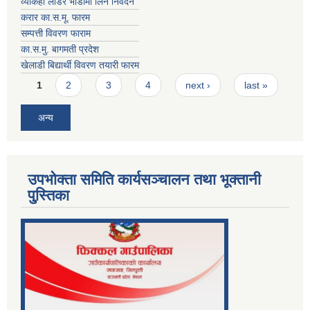
व्याकहो लोडर भाडामा लिने निवेदन
करार का.स.मू. फारम
सम्पत्ती विवरण फाराम
का.स.मु. बागमती प्रदेश
खेलाडी बिद्यार्थी विवरण तयारी फारम
Pages
1
2
3
4
next ›
last »
अन्य
उपभोक्ता समिति कार्यसञ्चालन तथा भूक्तानी
पु्स्तिका