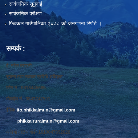
सार्वजनिक सुनुवाई
सार्वजनिक परीक्षण
फिक्कल गाउँपालिका २०७८ को जनगणना रिपोर्ट ।
सम्पर्क :
ई. नरेश बराइली
सुचना तथा सञ्‍चार प्रविधि अधिकृत
फोन नं. 9813445685
मोवाईल नं. 9843747501
ईमेलः
ito.phikkalmun@gmail.com
phikkalruralmun@gmail.com
अडियो नोटिस वोर्डः 1610047692026