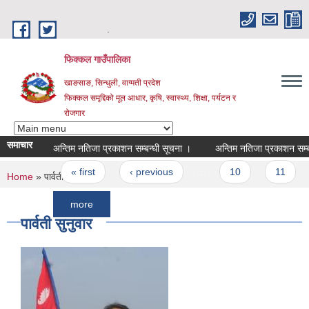
Skip to main content
.
फिक्कल गाउँपालिका
खाङसाङ, सिन्धुली, वाग्मती प्रदेश
फिक्कल समृद्दिको मूल आधार, कृषि, स्वास्थ्य, शिक्षा, पर्यटन र
रोजगार
समाचार
अन्तिम नतिजा प्रकाशन सम्बन्धी सूचना ।
अन्तिम नतिजा प्रकाशन सम्बन्धी सू
Pages
« first
‹ previous
…
10
11
12
You are here
Home
» पार्वती सुनुवार
more
पार्वती सुनुवार