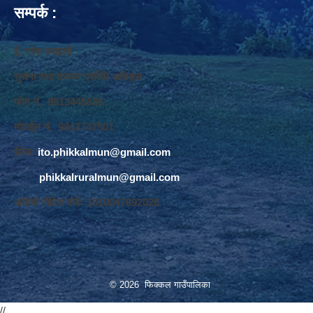
सम्पर्क :
ई. नरेश बराइली
सुचना तथा सञ्‍चार प्रविधि अधिकृत
फोन नं. 9813445685
मोवाईल नं. 9843747501
ईमेलः
ito.phikkalmun@gmail.com
phikkalruralmun@gmail.com
अडियो नोटिस वोर्डः 1610047692026
© 2026 फिक्कल गाउँपालिका
//