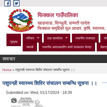
Skip to main content
फिक्कल गाउँपालिका
खाङसाङ, सिन्धुली, वाग्मती प्रदेश
फिक्कल समृद्दिको मूल आधार, कृषि, स्वास्थ्य, 
परिचय
वडा कार्यालय
स्थानीय राजपत्र
यो
गृहपृष्ठ
सम्पर्क
स्थानीय आपतकालीन कार्य सञ्‍चालन केन्द्र
सेवाग्
समाचार
You are here
Home
» पशुपन्छी स्वास्थ्य शिविर संचालन सम्बन्धि सूचना ।।
पशुपन्छी स्वास्थ्य शिविर संचालन सम्बन्धि सूचना ।।
Submitted on:
Wed, 01/17/2024 - 18:39