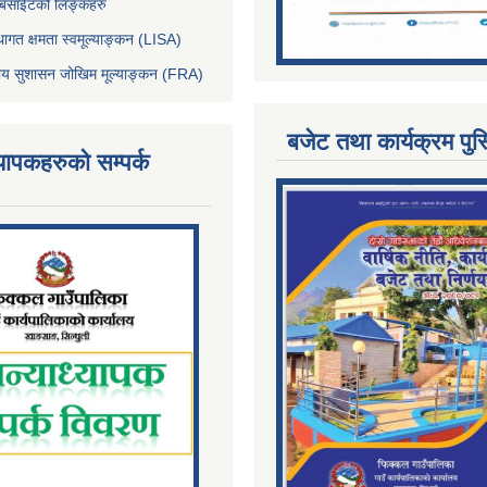
ेबसाईटको लिङ्कहरु
थागत क्षमता स्वमूल्याङ्कन (LISA)
्तीय सुशासन जोखिम मूल्याङ्कन (FRA)
बजेट तथा कार्यक्रम पुस
्यापकहरुको सम्पर्क