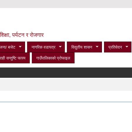
शिक्षा, पर्यटन र रोजगार
जना/ बजेट
नागरिक वडापत्र
विद्युतीय शासन
प्रतिवेदन
राही सन्तुष्टि फारम
गाउँपालिकाको प्रोफाइल