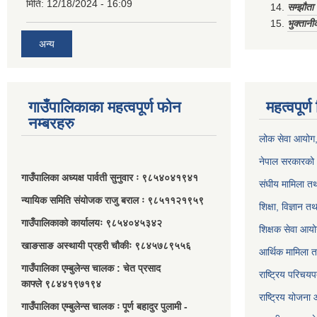
मिति:
12/18/2024 - 16:09
सम्झौत
भुक्तानी
अन्य
गाउँपालिकाका महत्वपूर्ण फोन
महत्वपूर्
नम्बरहरु
लोक सेवा आयोग
नेपाल सरकारको 
गाउँपालिका अध्यक्ष पार्वती सुनुवार ः ९८५४०४१९४१
संघीय मामिला तथ
न्यायिक समिति संयोजक राजु बराल ः ९८५११२१९५९
शिक्षा, विज्ञान त
गाउँपालिकाको कार्यालयः ९८५४०४५३४२
शिक्षक सेवा आय
खाङसाङ अस्थायी प्रहरी चौकीः ९८४५७८९५५६
आर्थिक मामिला त
गाउँपालिका एम्बुलेन्स चालक : चेत प्रसाद
राष्ट्रिय परिचय
काफ्ले ९८४४१९७१९४
राष्ट्रिय योजना
गाउँपालिका एम्बुलेन्स चालक ः पूर्ण बहादुर पुलामी -