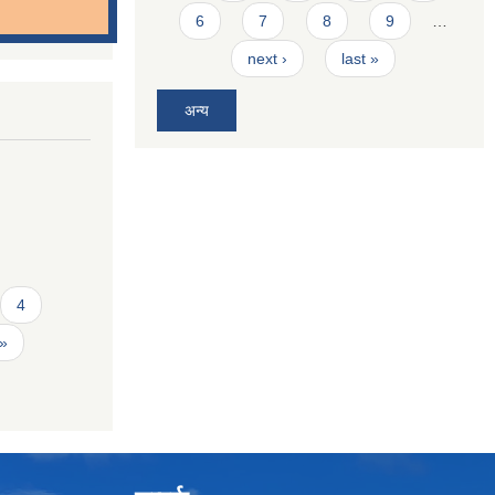
6
7
8
9
…
next ›
last »
अन्य
4
 »