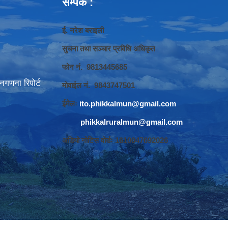
सम्पर्क :
ई. नरेश बराइली
सुचना तथा सञ्‍चार प्रविधि अधिकृत
फोन नं. 9813445685
गणना रिपोर्ट
मोवाईल नं. 9843747501
ईमेलः
ito.phikkalmun@gmail.com
phikkalruralmun@gmail.com
अडियो नोटिस वोर्डः 1610047692026