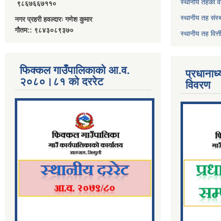
स्थानीय तहका व
९८६७६६७११०
स्थानीय तह संस्
नगर प्रहरी हवल्दारः गणेश कुमार
गौतम:: ९८४३०८९३७०
स्थानीय तह वित
फिक्कल गाउँपालिकाको आ.व.
प्रधानाध
२०८०।८१ को दररेट
विवरण