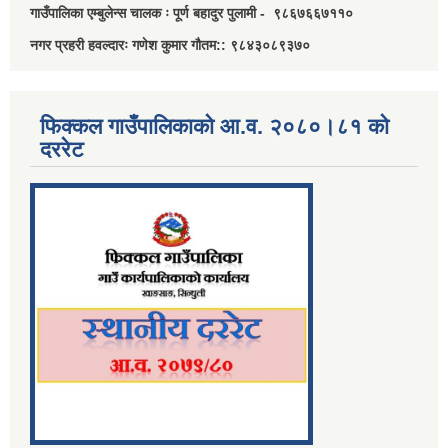
गाउँपालिका एम्बुलेन्स चालक ः पूर्ण बहादुर पुलामी - ९८६७६६७११०
नगर प्रहरी हवल्दारः गणेश कुमार गौतम:: ९८४३०८९३७०
फिक्कल गाउँपालिकाको आ.व. २०८०।८१ को
दररेट