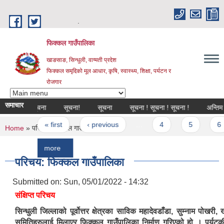
Skip to main content
.
फिक्कल गाउँपालिका
खाङसाङ, सिन्धुली, वाग्मती प्रदेश
फिक्कल समृद्दिको मूल आधार, कृषि, स्वास्थ्य, शिक्षा, पर्यटन र
रोजगार
समाचार
सूचना
सूचना!
सूचना
सूचना ! सूचना ! सूचना !
अन्तिम नतिजा प्
Pages
« first
‹ previous
…
4
5
6
You are here
Home
» परिचय: फिक्कल गाउँपालिका
more
परिचय: फिक्कल गाउँपालिका
Submitted on:
Sun, 05/01/2022 - 14:32
संक्षिप्त परिचय
सिन्धुली जिल्लाको पूर्वोत्तर क्षेत्रका साविक महादेवडाँडा, सुम्‍नाम पोख
समितिहरुलाई मिलाएर फिक्कल गाउँपालिका निर्माण गरिएको हो । पर्य