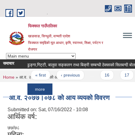
Skip to main content
.
फिक्कल गाउँपालिका
खाङसाङ, सिन्धुली, वाग्मती प्रदेश
फिक्कल समृद्दिको मूल आधार, कृषि, स्वास्थ्य, शिक्षा, पर्यटन र
रोजगार
समाचार
ढुङ्गा,गिट्टी, बालुवा सङ्कलन तथा बिक्री सम्बन्धी ठेक्काको सिलबन्दी बोलपत्र आह्
Pages
« first
‹ previous
…
16
17
1
You are here
Home
» आ.व. २०७७।०७८ को आय व्ययको विवरण
more
आ.व. २०७७।०७८ को आय व्ययको विवरण
Submitted on:
Sat, 07/16/2022 - 10:08
आर्थिक वर्ष:
७७/७८
महिना: