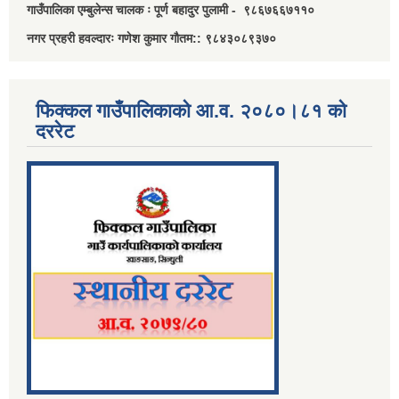
गाउँपालिका एम्बुलेन्स चालक ः पूर्ण बहादुर पुलामी - ९८६७६६७११०
नगर प्रहरी हवल्दारः गणेश कुमार गौतम:: ९८४३०८९३७०
फिक्कल गाउँपालिकाको आ.व. २०८०।८१ को
दररेट