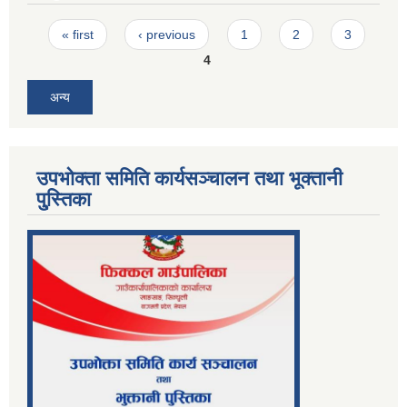
Pages
« first
‹ previous
1
2
3
4
अन्य
उपभोक्ता समिति कार्यसञ्चालन तथा भूक्तानी
पु्स्तिका