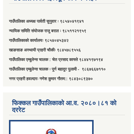
गाउँपालिका अध्यक्ष पार्वती सुनुवार ः ९८५४०४१९४१
न्यायिक समिति संयोजक राजु बराल ः ९८५११२१९५९
गाउँपालिकाको कार्यालयः ९८५४०४५३४२
खाङसाङ अस्थायी प्रहरी चौकीः ९८४५७८९५५६
गाउँपालिका एम्बुलेन्स चालक : चेत प्रसाद काफ्ले ९८४४१९७१९४
गाउँपालिका एम्बुलेन्स चालक ः पूर्ण बहादुर पुलामी - ९८६७६६७११०
नगर प्रहरी हवल्दारः गणेश कुमार गौतम:: ९८४३०८९३७०
फिक्कल गाउँपालिकाको आ.व. २०८०।८१ को
दररेट