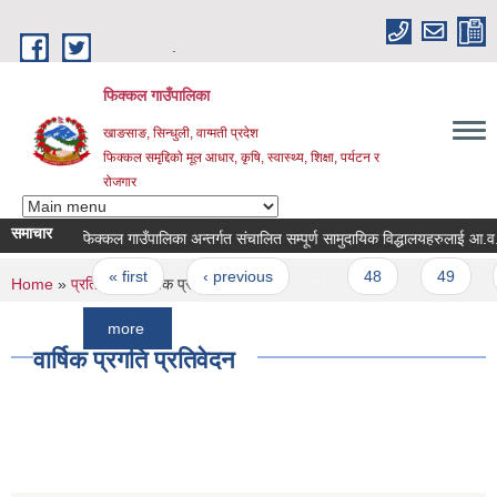
Skip to main content
.
फिक्कल गाउँपालिका
खाङसाङ, सिन्धुली, वाग्मती प्रदेश
फिक्कल समृद्दिको मूल आधार, कृषि, स्वास्थ्य, शिक्षा, पर्यटन र
रोजगार
समाचार
फिक्कल गाउँपालिका अन्तर्गत संचालित सम्पूर्ण सामुदायिक विद्धालयहरुलाई आ.व. २०७५।
Pages
« first
‹ previous
…
48
49
50
You are here
Home
»
प्रतिवेदन
» वार्षिक प्रगति प्रतिवेदन
more
वार्षिक प्रगति प्रतिवेदन