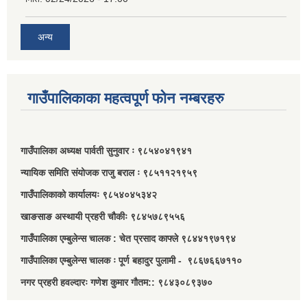
अन्य
गाउँपालिकाका महत्वपूर्ण फोन नम्बरहरु
गाउँपालिका अध्यक्ष पार्वती सुनुवार ः ९८५४०४१९४१
न्यायिक समिति संयोजक राजु बराल ः ९८५११२१९५९
गाउँपालिकाको कार्यालयः ९८५४०४५३४२
खाङसाङ अस्थायी प्रहरी चौकीः ९८४५७८९५५६
गाउँपालिका एम्बुलेन्स चालक : चेत प्रसाद काफ्ले ९८४४१९७१९४
गाउँपालिका एम्बुलेन्स चालक ः पूर्ण बहादुर पुलामी - ९८६७६६७११०
नगर प्रहरी हवल्दारः गणेश कुमार गौतम:: ९८४३०८९३७०