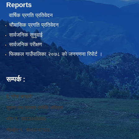
Reports
वार्षिक प्रगति प्रतिवेदन
चौमासिक प्रगति प्रतिवेदन
सार्वजनिक सुनुवाई
सार्वजनिक परीक्षण
फिक्कल गाउँपालिका २०७८ को जनगणना रिपोर्ट ।
सम्पर्क :
ई. नरेश बराइली
सुचना तथा सञ्‍चार प्रविधि अधिकृत
फोन नं. 9813445685
मोवाईल नं. 9843747501