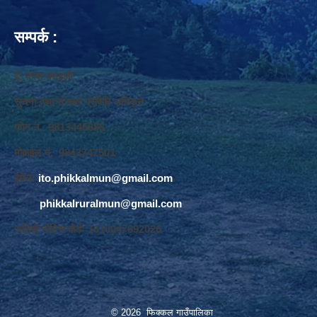
सम्पर्क :
ई. नरेश बराइली
सुचना तथा सञ्‍चार प्रविधि अधिकृत
फोन नं. 9813445685
मोवाईल नं. 9843747501
ईमेलः
ito.phikkalmun@gmail.com
phikkalruralmun@gmail.com
अडियो नोटिस वोर्डः 1610047692026
© 2026 फिक्कल गाउँपालिका