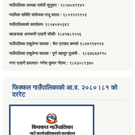
गाउँपालिका अध्यक्ष पार्वती सुनुवार ः ९८५४०४१९४१
न्यायिक समिति संयोजक राजु बराल ः ९८५११२१९५९
गाउँपालिकाको कार्यालयः ९८५४०४५३४२
खाङसाङ अस्थायी प्रहरी चौकीः ९८४५७८९५५६
गाउँपालिका एम्बुलेन्स चालक : चेत प्रसाद काफ्ले ९८४४१९७१९४
गाउँपालिका एम्बुलेन्स चालक ः पूर्ण बहादुर पुलामी - ९८६७६६७११०
नगर प्रहरी हवल्दारः गणेश कुमार गौतम:: ९८४३०८९३७०
फिक्कल गाउँपालिकाको आ.व. २०८०।८१ को
दररेट