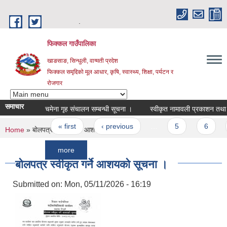
Skip to main content
.
फिक्कल गाउँपालिका
खाङसाङ, सिन्धुली, वाग्मती प्रदेश
फिक्कल समृद्दिको मूल आधार, कृषि, स्वास्थ्य, शिक्षा, पर्यटन र
रोजगार
समाचार
चमेना गृह संचालन सम्बन्धी सूचना ।
स्वीकृत नामावली प्रकाशन तथा परीक्षा क
Pages
« first
‹ previous
…
5
6
7
You are here
Home
» बोलपत्र स्वीकृत गर्ने आशयको सूचना ।
more
बोलपत्र स्वीकृत गर्ने आशयको सूचना ।
Submitted on:
Mon, 05/11/2026 - 16:19